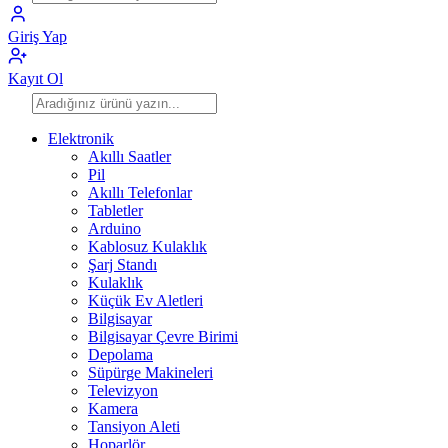
Giriş Yap
Kayıt Ol
Elektronik
Akıllı Saatler
Pil
Akıllı Telefonlar
Tabletler
Arduino
Kablosuz Kulaklık
Şarj Standı
Kulaklık
Küçük Ev Aletleri
Bilgisayar
Bilgisayar Çevre Birimi
Depolama
Süpürge Makineleri
Televizyon
Kamera
Tansiyon Aleti
Hoparlör