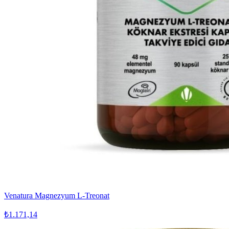
Venatura Magnezyum L-Treonat
₺1.171,14