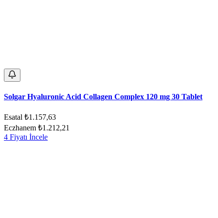
Solgar Hyaluronic Acid Collagen Complex 120 mg 30 Tablet
Esatal
₺1.157,63
Eczhanem
₺1.212,21
4 Fiyatı İncele