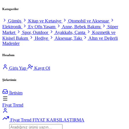
Kategoriler
Gümüş
Kitap ve Kırtasiye
Otomobil ve Aksesuar
Elektronik
Ev Ofis Yaşam
Anne, Bebek Bakımı
Süper
Market
Spor, Outdoor
Ayakkabı, Çanta
Kozmetik ve
Kişisel Bakım
Hediye
Aksesuar, Takı
Altın ve Değerli
Madenler
Hesabım
Giriş Yap
Kayıt Ol
Şirketimiz
İletişim
Fiyat Trend
Fiyat Trend
FIYAT KARŞILAŞTIRMA