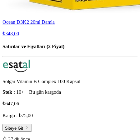
Ocean D3K2 20ml Damla
₺348,00
Satıcılar ve Fiyatları (2 Fiyat)
Solgar Vitamin B Complex 100 Kapsül
Stok :
10+
Bu gün kargoda
₺647,06
Kargo : ₺75,00
Siteye Git
37 dk önce