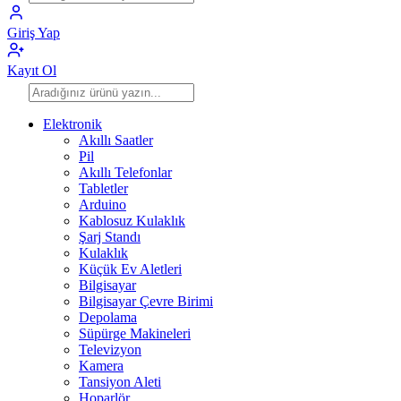
Giriş Yap
Kayıt Ol
Elektronik
Akıllı Saatler
Pil
Akıllı Telefonlar
Tabletler
Arduino
Kablosuz Kulaklık
Şarj Standı
Kulaklık
Küçük Ev Aletleri
Bilgisayar
Bilgisayar Çevre Birimi
Depolama
Süpürge Makineleri
Televizyon
Kamera
Tansiyon Aleti
Hoparlör