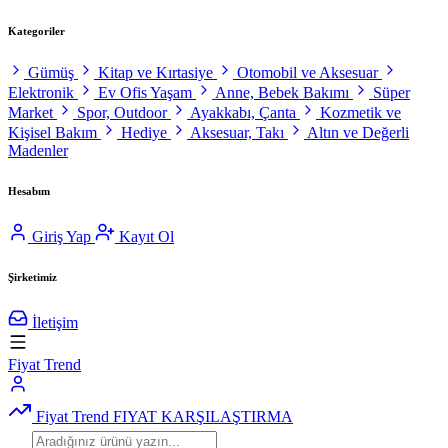
Kategoriler
Gümüş
Kitap ve Kırtasiye
Otomobil ve Aksesuar
Elektronik
Ev Ofis Yaşam
Anne, Bebek Bakımı
Süper
Market
Spor, Outdoor
Ayakkabı, Çanta
Kozmetik ve
Kişisel Bakım
Hediye
Aksesuar, Takı
Altın ve Değerli
Madenler
Hesabım
Giriş Yap
Kayıt Ol
Şirketimiz
İletişim
Fiyat Trend
Fiyat Trend
FIYAT KARŞILAŞTIRMA