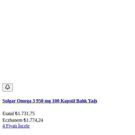
Solgar Omega 3 950 mg 100 Kapsül Balık Yağı
Esatal
₺1.731,75
Eczhanem
₺1.774,24
4 Fiyatı İncele