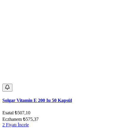
Solgar Vitamin E 200 Iu 50 Kapsül
Esatal
₺507,10
Eczhanem
₺575,37
2 Fiyatı İncele