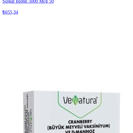
Solgar Biotin 5000 Mcg 50
₺655,34