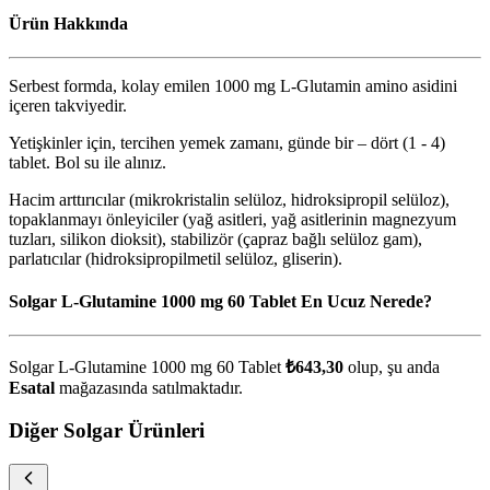
Ürün Hakkında
Serbest formda, kolay emilen 1000 mg L-Glutamin amino asidini
içeren takviyedir.
Yetişkinler için, tercihen yemek zamanı, günde bir – dört (1 - 4)
tablet. Bol su ile alınız.
Hacim arttırıcılar (mikrokristalin selüloz, hidroksipropil selüloz),
topaklanmayı önleyiciler (yağ asitleri, yağ asitlerinin magnezyum
tuzları, silikon dioksit), stabilizör (çapraz bağlı selüloz gam),
parlatıcılar (hidroksipropilmetil selüloz, gliserin).
Solgar L-Glutamine 1000 mg 60 Tablet En Ucuz Nerede?
Solgar L-Glutamine 1000 mg 60 Tablet
₺643,30
olup, şu anda
Esatal
mağazasında satılmaktadır.
Diğer Solgar Ürünleri