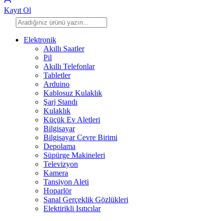
Kayıt Ol
Elektronik
Akıllı Saatler
Pil
Akıllı Telefonlar
Tabletler
Arduino
Kablosuz Kulaklık
Şarj Standı
Kulaklık
Küçük Ev Aletleri
Bilgisayar
Bilgisayar Çevre Birimi
Depolama
Süpürge Makineleri
Televizyon
Kamera
Tansiyon Aleti
Hoparlör
Sanal Gerçeklik Gözlükleri
Elektirikli Isıtıcılar