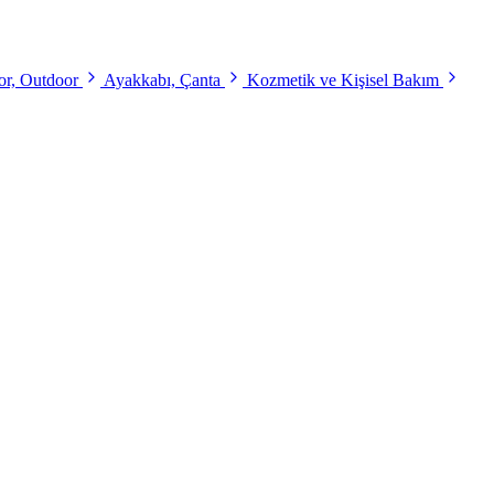
r, Outdoor
Ayakkabı, Çanta
Kozmetik ve Kişisel Bakım