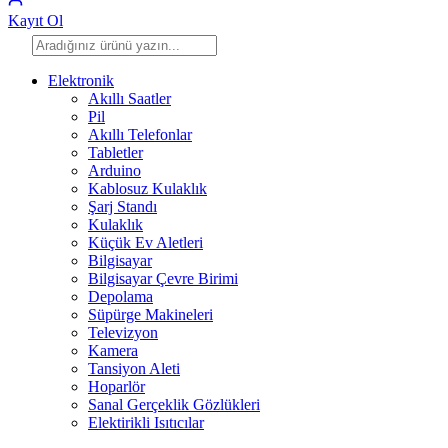
Kayıt Ol
Elektronik
Akıllı Saatler
Pil
Akıllı Telefonlar
Tabletler
Arduino
Kablosuz Kulaklık
Şarj Standı
Kulaklık
Küçük Ev Aletleri
Bilgisayar
Bilgisayar Çevre Birimi
Depolama
Süpürge Makineleri
Televizyon
Kamera
Tansiyon Aleti
Hoparlör
Sanal Gerçeklik Gözlükleri
Elektirikli Isıtıcılar