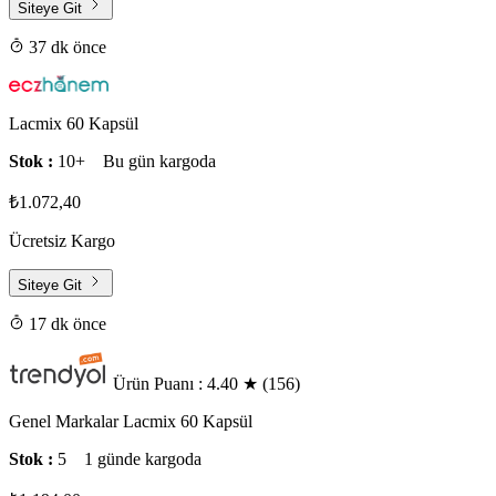
Siteye Git
37 dk önce
Lacmix 60 Kapsül
Stok :
10+
Bu gün kargoda
₺1.072,40
Ücretsiz Kargo
Siteye Git
17 dk önce
Ürün Puanı : 4.40
★
(156)
Genel Markalar Lacmix 60 Kapsül
Stok :
5
1 günde kargoda