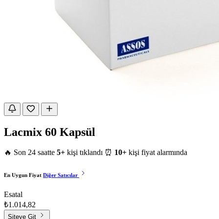
Lacmix 60 Kapsül
🔥 Son 24 saatte
5+
kişi tıklandı
⏰
10+
kişi fiyat alarmında
En Uygun Fiyat
Diğer Satıcılar
Esatal
₺1.014,82
Siteye Git