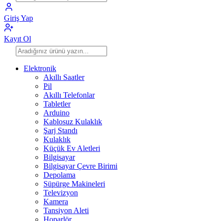
Giriş Yap
Kayıt Ol
Elektronik
Akıllı Saatler
Pil
Akıllı Telefonlar
Tabletler
Arduino
Kablosuz Kulaklık
Şarj Standı
Kulaklık
Küçük Ev Aletleri
Bilgisayar
Bilgisayar Çevre Birimi
Depolama
Süpürge Makineleri
Televizyon
Kamera
Tansiyon Aleti
Hoparlör