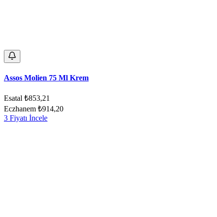
Assos Molien 75 Ml Krem
Esatal
₺853,21
Eczhanem
₺914,20
3 Fiyatı İncele