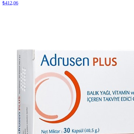
₺412,06