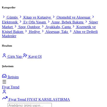
Kategoriler
Gümüş
Kitap ve Kırtasiye
Otomobil ve Aksesuar
Elektronik
Ev Ofis Yaşam
Anne, Bebek Bakımı
Süper
Market
Spor, Outdoor
Ayakkabı, Çanta
Kozmetik ve
Kişisel Bakım
Hediye
Aksesuar, Takı
Altın ve Değerli
Madenler
Hesabım
Giriş Yap
Kayıt Ol
Şirketimiz
İletişim
Fiyat Trend
Fiyat Trend
FIYAT KARŞILAŞTIRMA