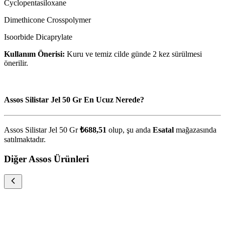
Cyclopentasiloxane
Dimethicone Crosspolymer
Isoorbide Dicaprylate
Kullanım Önerisi:
Kuru ve temiz cilde günde 2 kez sürülmesi
önerilir.
Assos Silistar Jel 50 Gr En Ucuz Nerede?
Assos Silistar Jel 50 Gr
₺688,51
olup, şu anda
Esatal
mağazasında
satılmaktadır.
Diğer Assos Ürünleri