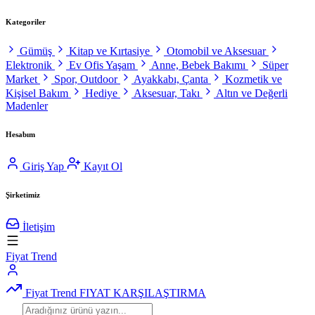
Kategoriler
Gümüş
Kitap ve Kırtasiye
Otomobil ve Aksesuar
Elektronik
Ev Ofis Yaşam
Anne, Bebek Bakımı
Süper
Market
Spor, Outdoor
Ayakkabı, Çanta
Kozmetik ve
Kişisel Bakım
Hediye
Aksesuar, Takı
Altın ve Değerli
Madenler
Hesabım
Giriş Yap
Kayıt Ol
Şirketimiz
İletişim
Fiyat Trend
Fiyat Trend
FIYAT KARŞILAŞTIRMA