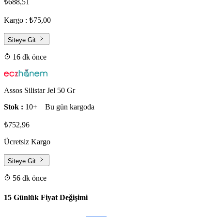
₺688,51
Kargo : ₺75,00
Siteye Git
16 dk önce
Assos Silistar Jel 50 Gr
Stok :
10+
Bu gün kargoda
₺752,96
Ücretsiz Kargo
Siteye Git
56 dk önce
15 Günlük Fiyat Değişimi