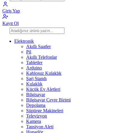
Giriş Yap
Kayıt Ol
Elektronik
Akıllı Saatler
Pil
Akıllı Telefonlar
Tabletler
Arduino
Kablosuz Kulaklık
Şarj Standı
Kulaklık
Küçük Ev Aletleri
Bilgisayar
Bilgisayar Çevre Birimi
Depolama
Süpürge Makineleri
Televizyon
Kamera
Tansiyon Aleti
Hoparlör