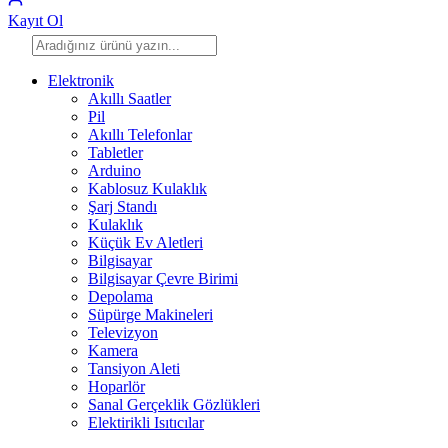
Kayıt Ol
Elektronik
Akıllı Saatler
Pil
Akıllı Telefonlar
Tabletler
Arduino
Kablosuz Kulaklık
Şarj Standı
Kulaklık
Küçük Ev Aletleri
Bilgisayar
Bilgisayar Çevre Birimi
Depolama
Süpürge Makineleri
Televizyon
Kamera
Tansiyon Aleti
Hoparlör
Sanal Gerçeklik Gözlükleri
Elektirikli Isıtıcılar