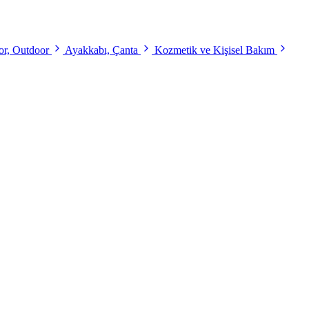
r, Outdoor
Ayakkabı, Çanta
Kozmetik ve Kişisel Bakım