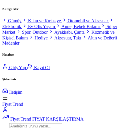
Kategoriler
Gümüş
Kitap ve Kırtasiye
Otomobil ve Aksesuar
Elektronik
Ev Ofis Yaşam
Anne, Bebek Bakımı
Süper
Market
Spor, Outdoor
Ayakkabı, Çanta
Kozmetik ve
Kişisel Bakım
Hediye
Aksesuar, Takı
Altın ve Değerli
Madenler
Hesabım
Giriş Yap
Kayıt Ol
Şirketimiz
İletişim
Fiyat Trend
Fiyat Trend
FIYAT KARŞILAŞTIRMA