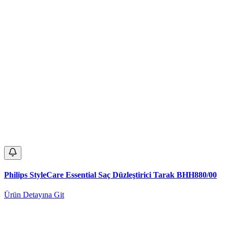
Philips StyleCare Essential Saç Düzleştirici Tarak BHH880/00
Ürün Detayına Git