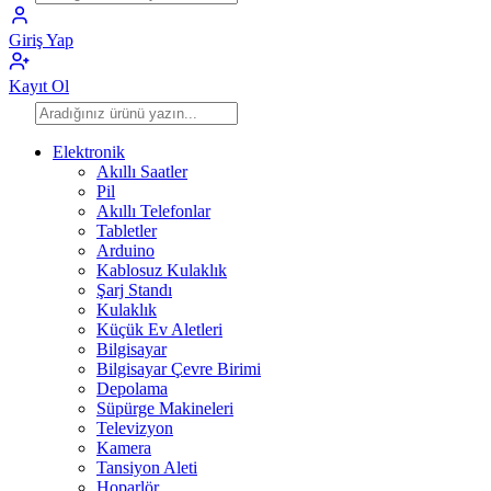
Giriş Yap
Kayıt Ol
Elektronik
Akıllı Saatler
Pil
Akıllı Telefonlar
Tabletler
Arduino
Kablosuz Kulaklık
Şarj Standı
Kulaklık
Küçük Ev Aletleri
Bilgisayar
Bilgisayar Çevre Birimi
Depolama
Süpürge Makineleri
Televizyon
Kamera
Tansiyon Aleti
Hoparlör