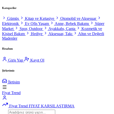
Kategoriler
Gümüş
Kitap ve Kırtasiye
Otomobil ve Aksesuar
Elektronik
Ev Ofis Yaşam
Anne, Bebek Bakımı
Süper
Market
Spor, Outdoor
Ayakkabı, Çanta
Kozmetik ve
Kişisel Bakım
Hediye
Aksesuar, Takı
Altın ve Değerli
Madenler
Hesabım
Giriş Yap
Kayıt Ol
Şirketimiz
İletişim
Fiyat Trend
Fiyat Trend
FIYAT KARŞILAŞTIRMA