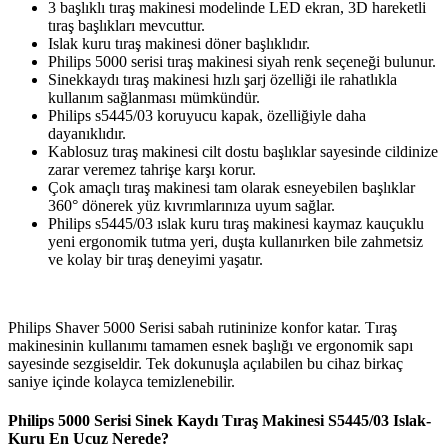
3 başlıklı tıraş makinesi modelinde LED ekran, 3D hareketli
tıraş başlıkları mevcuttur.
Islak kuru tıraş makinesi döner başlıklıdır.
Philips 5000 serisi tıraş makinesi siyah renk seçeneği bulunur.
Sinekkaydı tıraş makinesi hızlı şarj özelliği ile rahatlıkla
kullanım sağlanması mümkündür.
Philips s5445/03 koruyucu kapak, özelliğiyle daha
dayanıklıdır.
Kablosuz tıraş makinesi cilt dostu başlıklar sayesinde cildinize
zarar veremez tahrişe karşı korur.
Çok amaçlı tıraş makinesi tam olarak esneyebilen başlıklar
360° dönerek yüz kıvrımlarınıza uyum sağlar.
Philips s5445/03 ıslak kuru tıraş makinesi kaymaz kauçuklu
yeni ergonomik tutma yeri, duşta kullanırken bile zahmetsiz
ve kolay bir tıraş deneyimi yaşatır.
Philips Shaver 5000 Serisi sabah rutininize konfor katar. Tıraş
makinesinin kullanımı tamamen esnek başlığı ve ergonomik sapı
sayesinde sezgiseldir. Tek dokunuşla açılabilen bu cihaz birkaç
saniye içinde kolayca temizlenebilir.
Philips 5000 Serisi Sinek Kaydı Tıraş Makinesi S5445/03 Islak-
Kuru En Ucuz Nerede?