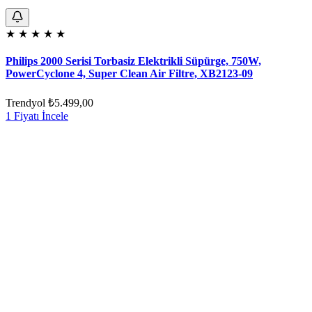
★
★
★
★
★
Philips 2000 Serisi Torbasiz Elektrikli Süpürge, 750W,
PowerCyclone 4, Super Clean Air Filtre, XB2123-09
Trendyol
₺5.499,00
1 Fiyatı İncele