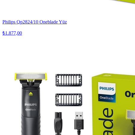
Philips Qp2824/10 Oneblade Yüz
₺1.877,00