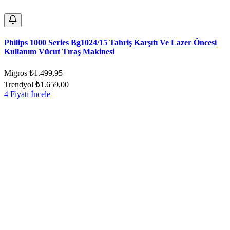
Philips 1000 Series Bg1024/15 Tahriş Karşıtı Ve Lazer Öncesi
Kullanım Vücut Tıraş Makinesi
Migros
₺1.499,95
Trendyol
₺1.659,00
4 Fiyatı İncele