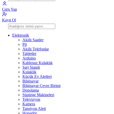
Giriş Yap
Kayıt Ol
Elektronik
Akıllı Saatler
Pil
Akıllı Telefonlar
Tabletler
Arduino
Kablosuz Kulaklık
Şarj Standı
Kulaklık
Küçük Ev Aletleri
Bilgisayar
Bilgisayar Çevre Birimi
Depolama
Süpürge Makineleri
Televizyon
Kamera
Tansiyon Aleti
Hoparlör