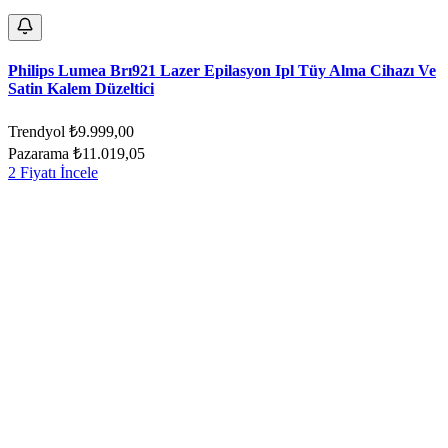
Philips Lumea Brı921 Lazer Epilasyon Ipl Tüy Alma Cihazı Ve
Satin Kalem Düzeltici
Trendyol
₺9.999,00
Pazarama
₺11.019,05
2 Fiyatı İncele