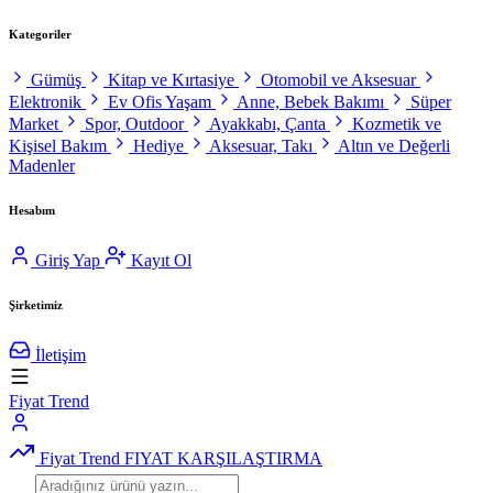
Kategoriler
Gümüş
Kitap ve Kırtasiye
Otomobil ve Aksesuar
Elektronik
Ev Ofis Yaşam
Anne, Bebek Bakımı
Süper
Market
Spor, Outdoor
Ayakkabı, Çanta
Kozmetik ve
Kişisel Bakım
Hediye
Aksesuar, Takı
Altın ve Değerli
Madenler
Hesabım
Giriş Yap
Kayıt Ol
Şirketimiz
İletişim
Fiyat Trend
Fiyat Trend
FIYAT KARŞILAŞTIRMA