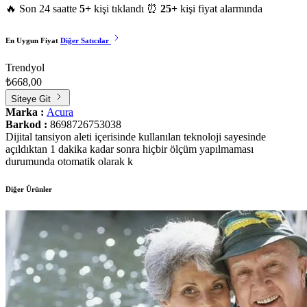
🔥 Son 24 saatte
5+
kişi tıklandı
⏰
25+
kişi fiyat alarmında
En Uygun Fiyat
Diğer Satıcılar
Trendyol
₺668,00
Siteye Git
Marka :
Acura
Barkod :
8698726753038
Dijital tansiyon aleti içerisinde kullanılan teknoloji sayesinde
açıldıktan 1 dakika kadar sonra hiçbir ölçüm yapılmaması
durumunda otomatik olarak k
Diğer Ürünler