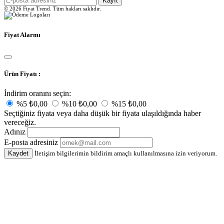
Kayıt
© 2026 Fiyat Trend. Tüm hakları saklıdır.
Fiyat Alarmı
Ürün Fiyatı :
İndirim oranını seçin:
%5
₺0,00
%10
₺0,00
%15
₺0,00
Seçtiğiniz fiyata veya daha düşük bir fiyata ulaşıldığında haber
vereceğiz.
Adınız
E-posta adresiniz
Kaydet
İletişim bilgilerimin bildirim amaçlı kullanılmasına izin veriyorum.