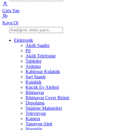
Giriş Yap
Kayıt Ol
Elektronik
Akıllı Saatler
Pil
Akıllı Telefonlar
Tabletler
Arduino
Kablosuz Kulaklık
Şarj Standı
Kulaklık
Küçük Ev Aletleri
Bilgisayar
Bilgisayar Çevre Birimi
Depolama
Süpürge Makineleri
Televizyon
Kamera
Tansiyon Aleti
Hoparlör