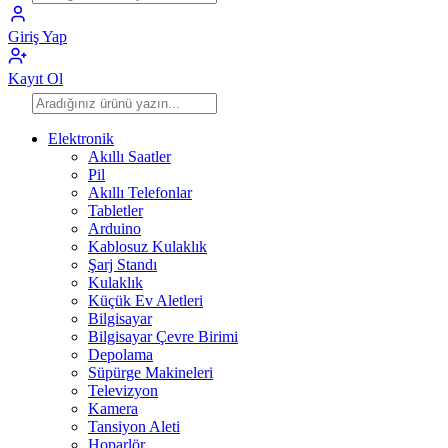
Giriş Yap
Kayıt Ol
Elektronik
Akıllı Saatler
Pil
Akıllı Telefonlar
Tabletler
Arduino
Kablosuz Kulaklık
Şarj Standı
Kulaklık
Küçük Ev Aletleri
Bilgisayar
Bilgisayar Çevre Birimi
Depolama
Süpürge Makineleri
Televizyon
Kamera
Tansiyon Aleti
Hoparlör