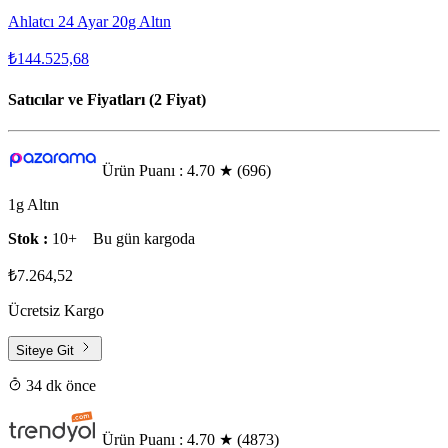
Ahlatcı 24 Ayar 20g Altın
₺144.525,68
Satıcılar ve Fiyatları (2 Fiyat)
Ürün Puanı : 4.70
★
(696)
1g Altın
Stok :
10+
Bu gün kargoda
₺7.264,52
Ücretsiz Kargo
Siteye Git
34 dk önce
Ürün Puanı : 4.70
★
(4873)