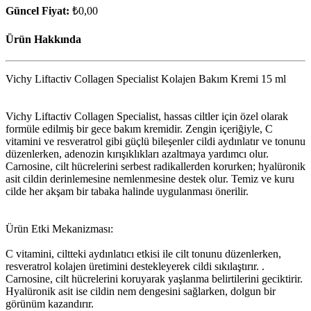
Güncel Fiyat:
₺0,00
Ürün Hakkında
Vichy Liftactiv Collagen Specialist Kolajen Bakım Kremi 15 ml
Vichy Liftactiv Collagen Specialist, hassas ciltler için özel olarak
formüle edilmiş bir gece bakım kremidir. Zengin içeriğiyle, C
vitamini ve resveratrol gibi güçlü bileşenler cildi aydınlatır ve tonunu
düzenlerken, adenozin kırışıklıkları azaltmaya yardımcı olur.
Carnosine, cilt hücrelerini serbest radikallerden korurken; hyalüronik
asit cildin derinlemesine nemlenmesine destek olur. Temiz ve kuru
cilde her akşam bir tabaka halinde uygulanması önerilir.
Ürün Etki Mekanizması:
C vitamini, ciltteki aydınlatıcı etkisi ile cilt tonunu düzenlerken,
resveratrol kolajen üretimini destekleyerek cildi sıkılaştırır. .
Carnosine, cilt hücrelerini koruyarak yaşlanma belirtilerini geciktirir.
Hyalüronik asit ise cildin nem dengesini sağlarken, dolgun bir
görünüm kazandırır.