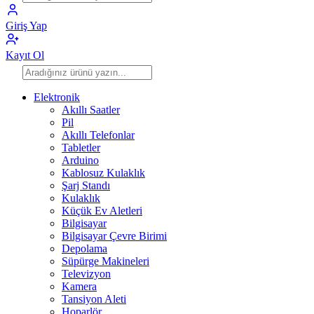
Giriş Yap
Kayıt Ol
Elektronik
Akıllı Saatler
Pil
Akıllı Telefonlar
Tabletler
Arduino
Kablosuz Kulaklık
Şarj Standı
Kulaklık
Küçük Ev Aletleri
Bilgisayar
Bilgisayar Çevre Birimi
Depolama
Süpürge Makineleri
Televizyon
Kamera
Tansiyon Aleti
Hoparlör