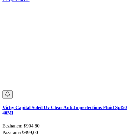
Vichy Capital Soleil Uv Clear Anti-Imperfections Fluid Spf50
40Ml
Eczhanem
₺904,80
Pazarama
₺999,00