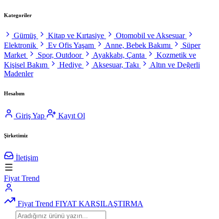
Kategoriler
Gümüş
Kitap ve Kırtasiye
Otomobil ve Aksesuar
Elektronik
Ev Ofis Yaşam
Anne, Bebek Bakımı
Süper
Market
Spor, Outdoor
Ayakkabı, Çanta
Kozmetik ve
Kişisel Bakım
Hediye
Aksesuar, Takı
Altın ve Değerli
Madenler
Hesabım
Giriş Yap
Kayıt Ol
Şirketimiz
İletişim
Fiyat Trend
Fiyat Trend
FIYAT KARŞILAŞTIRMA