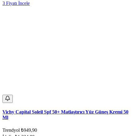
3 Fiyatı İncele
Vichy Capital Soleil Spf 50+ Matlaştırıcı Yüz Güneş Kremi 50
Ml
Trendyol
₺949,90