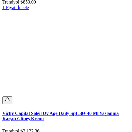
Trendyol
₺850,00
1 Fiyatı İncele
Vichy Capital Soleil Uv Age Daily Spf 50+ 40 Ml Yaşlanma
Karşıtı Güneş Kremi
Trendyol
₺2.122,36