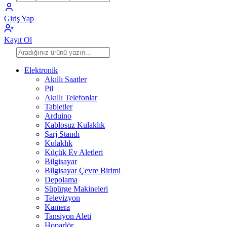
Giriş Yap
Kayıt Ol
Elektronik
Akıllı Saatler
Pil
Akıllı Telefonlar
Tabletler
Arduino
Kablosuz Kulaklık
Şarj Standı
Kulaklık
Küçük Ev Aletleri
Bilgisayar
Bilgisayar Çevre Birimi
Depolama
Süpürge Makineleri
Televizyon
Kamera
Tansiyon Aleti
Hoparlör