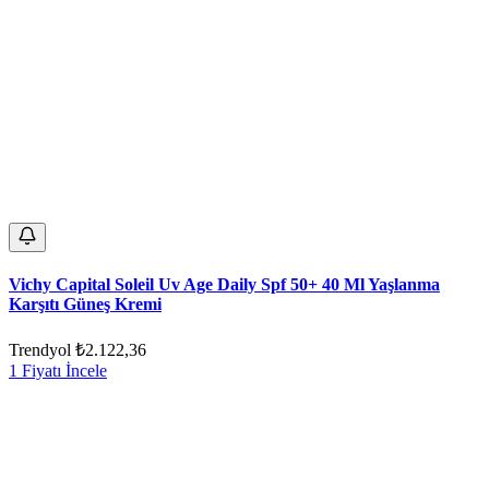
Vichy Capital Soleil Uv Age Daily Spf 50+ 40 Ml Yaşlanma
Karşıtı Güneş Kremi
Trendyol
₺2.122,36
1 Fiyatı İncele