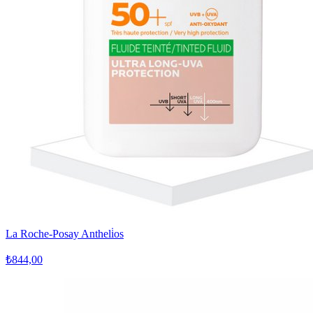
La Roche-Posay Antheli̇os
₺844,00