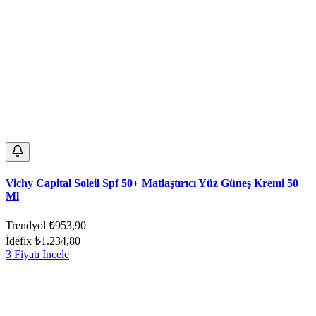
Vichy Capital Soleil Spf 50+ Matlaştırıcı Yüz Güneş Kremi 50
Ml
Trendyol
₺953,90
İdefix
₺1.234,80
3 Fiyatı İncele