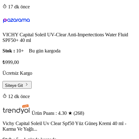
17 dk önce
VICHY Capital Soleil UV-Clear Anti-Impertections Water Fluid
SPF50+ 40 ml
Stok :
10+
Bu gün kargoda
₺999,00
Ücretsiz Kargo
Siteye Git
12 dk önce
Ürün Puanı : 4.30
★
(268)
Vichy Capital Soleil Uv Clear Spf50 Yüz Güneş Kremi 40 ml -
Karma Ve Yağlı...