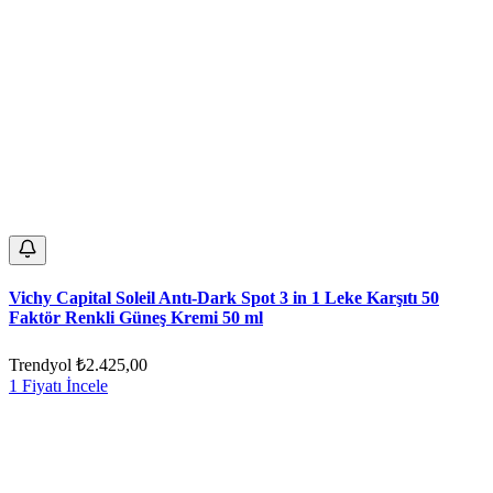
Vichy Capital Soleil Antı-Dark Spot 3 in 1 Leke Karşıtı 50
Faktör Renkli Güneş Kremi 50 ml
Trendyol
₺2.425,00
1 Fiyatı İncele