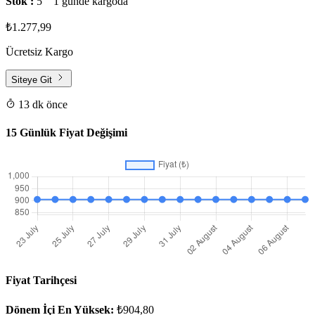
Stok :
5
1 günde kargoda
₺1.277,99
Ücretsiz Kargo
Siteye Git
13 dk önce
15 Günlük Fiyat Değişimi
Fiyat Tarihçesi
Dönem İçi En Yüksek:
₺904,80