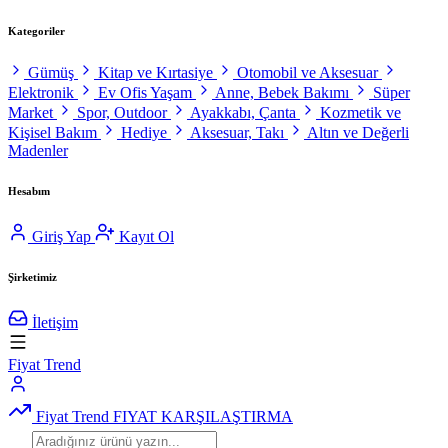
Kategoriler
Gümüş
Kitap ve Kırtasiye
Otomobil ve Aksesuar
Elektronik
Ev Ofis Yaşam
Anne, Bebek Bakımı
Süper
Market
Spor, Outdoor
Ayakkabı, Çanta
Kozmetik ve
Kişisel Bakım
Hediye
Aksesuar, Takı
Altın ve Değerli
Madenler
Hesabım
Giriş Yap
Kayıt Ol
Şirketimiz
İletişim
Fiyat Trend
Fiyat Trend
FIYAT KARŞILAŞTIRMA