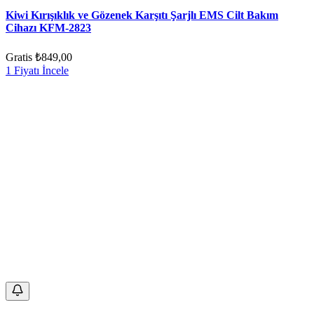
Kiwi Kırışıklık ve Gözenek Karşıtı Şarjlı EMS Cilt Bakım
Cihazı KFM-2823
Gratis
₺849,00
1 Fiyatı İncele