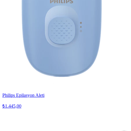
Philips Epilasyon Aleti
₺1.445,00