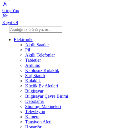
Giriş Yap
Kayıt Ol
Elektronik
Akıllı Saatler
Pil
Akıllı Telefonlar
Tabletler
Arduino
Kablosuz Kulaklık
Şarj Standı
Kulaklık
Küçük Ev Aletleri
Bilgisayar
Bilgisayar Çevre Birimi
Depolama
Süpürge Makineleri
Televizyon
Kamera
Tansiyon Aleti
Hoparlör