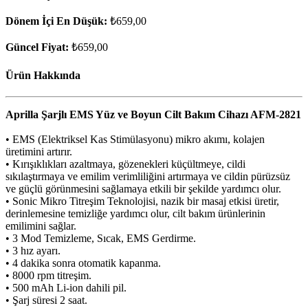
Dönem İçi En Düşük:
₺659,00
Güncel Fiyat:
₺659,00
Ürün Hakkında
Aprilla Şarjlı EMS Yüz ve Boyun Cilt Bakım Cihazı AFM-2821
• EMS (Elektriksel Kas Stimülasyonu) mikro akımı, kolajen
üretimini artırır.
• Kırışıklıkları azaltmaya, gözenekleri küçültmeye, cildi
sıkılaştırmaya ve emilim verimliliğini artırmaya ve cildin pürüzsüz
ve güçlü görünmesini sağlamaya etkili bir şekilde yardımcı olur.
• Sonic Mikro Titreşim Teknolojisi, nazik bir masaj etkisi üretir,
derinlemesine temizliğe yardımcı olur, cilt bakım ürünlerinin
emilimini sağlar.
• 3 Mod Temizleme, Sıcak, EMS Gerdirme.
• 3 hız ayarı.
• 4 dakika sonra otomatik kapanma.
• 8000 rpm titreşim.
• 500 mAh Li-ion dahili pil.
• Şarj süresi 2 saat.