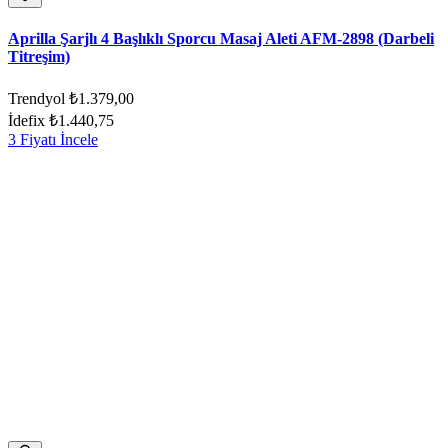
Aprilla Şarjlı 4 Başlıklı Sporcu Masaj Aleti AFM-2898 (Darbeli
Titreşim)
Trendyol
₺1.379,00
İdefix
₺1.440,75
3 Fiyatı İncele