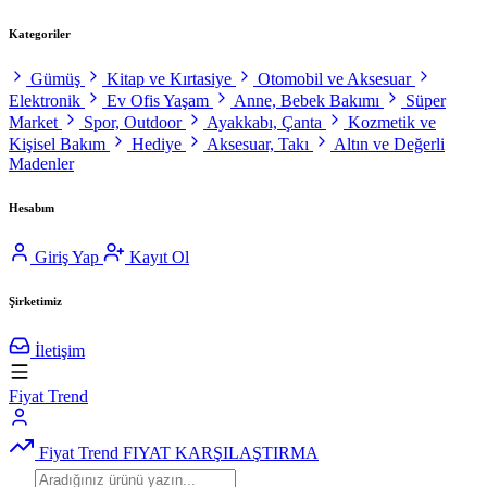
Kategoriler
Gümüş
Kitap ve Kırtasiye
Otomobil ve Aksesuar
Elektronik
Ev Ofis Yaşam
Anne, Bebek Bakımı
Süper
Market
Spor, Outdoor
Ayakkabı, Çanta
Kozmetik ve
Kişisel Bakım
Hediye
Aksesuar, Takı
Altın ve Değerli
Madenler
Hesabım
Giriş Yap
Kayıt Ol
Şirketimiz
İletişim
Fiyat Trend
Fiyat Trend
FIYAT KARŞILAŞTIRMA