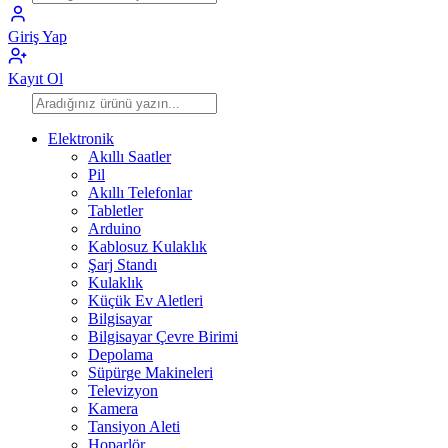
Giriş Yap
Kayıt Ol
Elektronik
Akıllı Saatler
Pil
Akıllı Telefonlar
Tabletler
Arduino
Kablosuz Kulaklık
Şarj Standı
Kulaklık
Küçük Ev Aletleri
Bilgisayar
Bilgisayar Çevre Birimi
Depolama
Süpürge Makineleri
Televizyon
Kamera
Tansiyon Aleti
Hoparlör