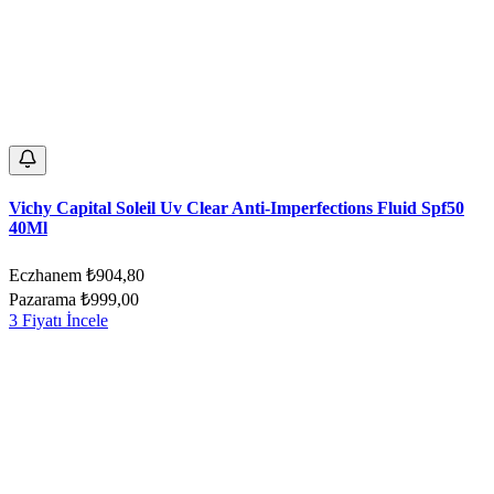
Vichy Capital Soleil Uv Clear Anti-Imperfections Fluid Spf50
40Ml
Eczhanem
₺904,80
Pazarama
₺999,00
3 Fiyatı İncele