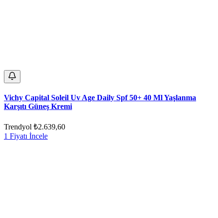
Vichy Capital Soleil Uv Age Daily Spf 50+ 40 Ml Yaşlanma
Karşıtı Güneş Kremi
Trendyol
₺2.639,60
1 Fiyatı İncele