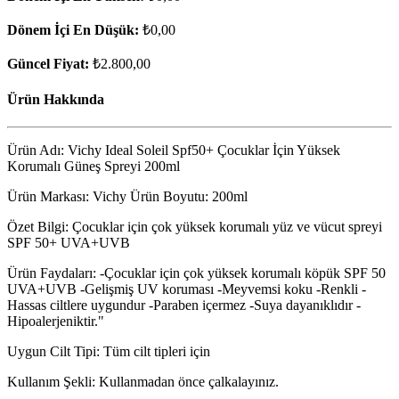
Dönem İçi En Düşük:
₺0,00
Güncel Fiyat:
₺2.800,00
Ürün Hakkında
Ürün Adı: Vichy Ideal Soleil Spf50+ Çocuklar İçin Yüksek
Korumalı Güneş Spreyi 200ml
Ürün Markası: Vichy Ürün Boyutu: 200ml
Özet Bilgi: Çocuklar için çok yüksek korumalı yüz ve vücut spreyi
SPF 50+ UVA+UVB
Ürün Faydaları: -Çocuklar için çok yüksek korumalı köpük SPF 50
UVA+UVB -Gelişmiş UV koruması -Meyvemsi koku -Renkli -
Hassas ciltlere uygundur -Paraben içermez -Suya dayanıklıdır -
Hipoalerjeniktir."
Uygun Cilt Tipi: Tüm cilt tipleri için
Kullanım Şekli: Kullanmadan önce çalkalayınız.