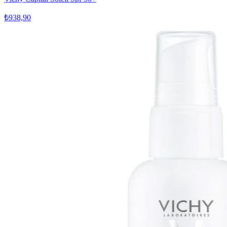
₺938,90