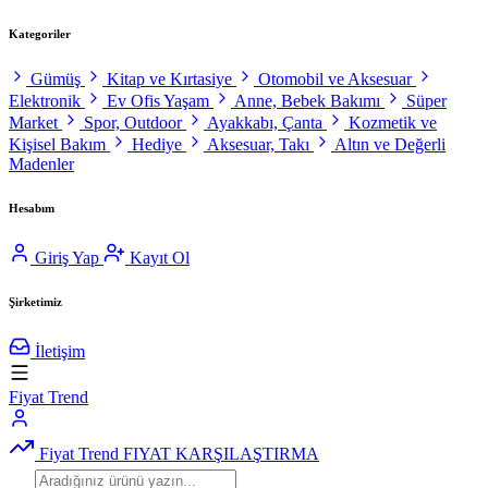
Kategoriler
Gümüş
Kitap ve Kırtasiye
Otomobil ve Aksesuar
Elektronik
Ev Ofis Yaşam
Anne, Bebek Bakımı
Süper
Market
Spor, Outdoor
Ayakkabı, Çanta
Kozmetik ve
Kişisel Bakım
Hediye
Aksesuar, Takı
Altın ve Değerli
Madenler
Hesabım
Giriş Yap
Kayıt Ol
Şirketimiz
İletişim
Fiyat Trend
Fiyat Trend
FIYAT KARŞILAŞTIRMA