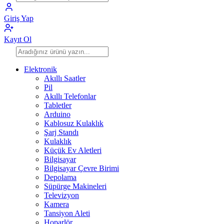
Giriş Yap
Kayıt Ol
Elektronik
Akıllı Saatler
Pil
Akıllı Telefonlar
Tabletler
Arduino
Kablosuz Kulaklık
Şarj Standı
Kulaklık
Küçük Ev Aletleri
Bilgisayar
Bilgisayar Çevre Birimi
Depolama
Süpürge Makineleri
Televizyon
Kamera
Tansiyon Aleti
Hoparlör