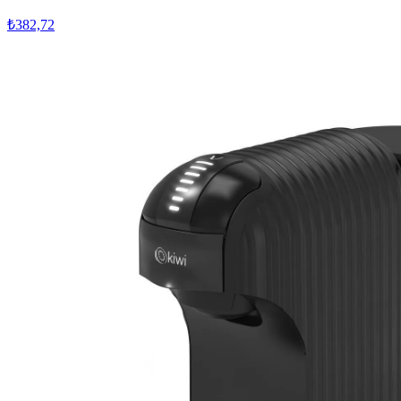
₺382,72