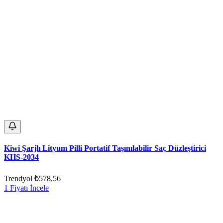
Kiwi Şarjlı Lityum Pilli Portatif Taşınılabilir Saç Düzleştirici
KHS-2034
Trendyol
₺578,56
1 Fiyatı İncele