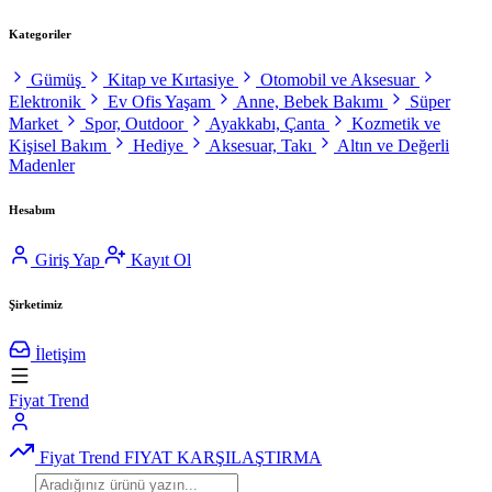
Kategoriler
Gümüş
Kitap ve Kırtasiye
Otomobil ve Aksesuar
Elektronik
Ev Ofis Yaşam
Anne, Bebek Bakımı
Süper
Market
Spor, Outdoor
Ayakkabı, Çanta
Kozmetik ve
Kişisel Bakım
Hediye
Aksesuar, Takı
Altın ve Değerli
Madenler
Hesabım
Giriş Yap
Kayıt Ol
Şirketimiz
İletişim
Fiyat Trend
Fiyat Trend
FIYAT KARŞILAŞTIRMA