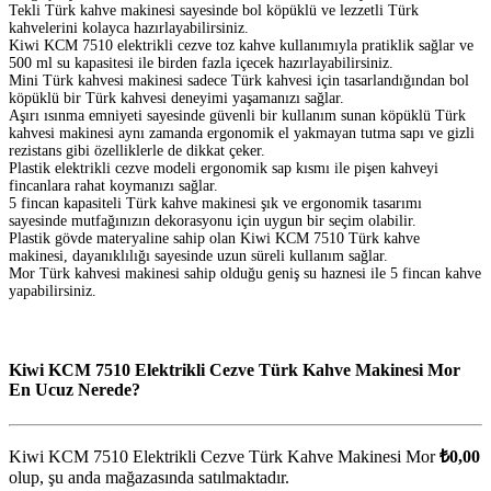
Tekli Türk kahve makinesi sayesinde bol köpüklü ve lezzetli Türk
kahvelerini kolayca hazırlayabilirsiniz.
Kiwi KCM 7510 elektrikli cezve toz kahve kullanımıyla pratiklik sağlar ve
500 ml su kapasitesi ile birden fazla içecek hazırlayabilirsiniz.
Mini Türk kahvesi makinesi sadece Türk kahvesi için tasarlandığından bol
köpüklü bir Türk kahvesi deneyimi yaşamanızı sağlar.
Aşırı ısınma emniyeti sayesinde güvenli bir kullanım sunan köpüklü Türk
kahvesi makinesi aynı zamanda ergonomik el yakmayan tutma sapı ve gizli
rezistans gibi özelliklerle de dikkat çeker.
Plastik elektrikli cezve modeli ergonomik sap kısmı ile pişen kahveyi
fincanlara rahat koymanızı sağlar.
5 fincan kapasiteli Türk kahve makinesi şık ve ergonomik tasarımı
sayesinde mutfağınızın dekorasyonu için uygun bir seçim olabilir.
Plastik gövde materyaline sahip olan Kiwi KCM 7510 Türk kahve
makinesi, dayanıklılığı sayesinde uzun süreli kullanım sağlar.
Mor Türk kahvesi makinesi sahip olduğu geniş su haznesi ile 5 fincan kahve
yapabilirsiniz.
Kiwi KCM 7510 Elektrikli Cezve Türk Kahve Makinesi Mor
En Ucuz Nerede?
Kiwi KCM 7510 Elektrikli Cezve Türk Kahve Makinesi Mor
₺0,00
olup, şu anda
mağazasında satılmaktadır.