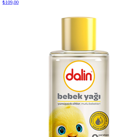
₺109,00