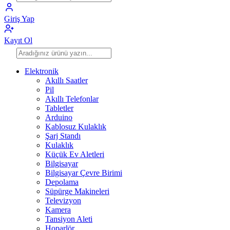
Giriş Yap
Kayıt Ol
Elektronik
Akıllı Saatler
Pil
Akıllı Telefonlar
Tabletler
Arduino
Kablosuz Kulaklık
Şarj Standı
Kulaklık
Küçük Ev Aletleri
Bilgisayar
Bilgisayar Çevre Birimi
Depolama
Süpürge Makineleri
Televizyon
Kamera
Tansiyon Aleti
Hoparlör