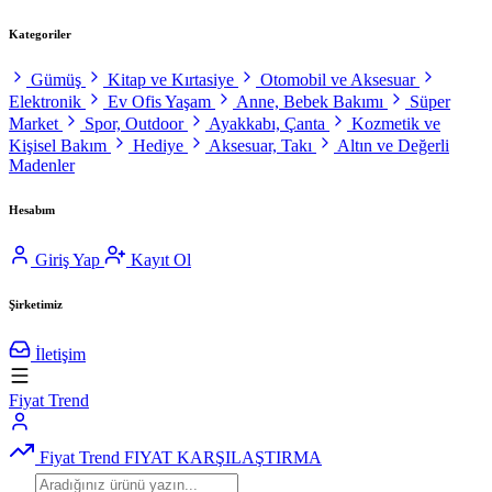
Kategoriler
Gümüş
Kitap ve Kırtasiye
Otomobil ve Aksesuar
Elektronik
Ev Ofis Yaşam
Anne, Bebek Bakımı
Süper
Market
Spor, Outdoor
Ayakkabı, Çanta
Kozmetik ve
Kişisel Bakım
Hediye
Aksesuar, Takı
Altın ve Değerli
Madenler
Hesabım
Giriş Yap
Kayıt Ol
Şirketimiz
İletişim
Fiyat Trend
Fiyat Trend
FIYAT KARŞILAŞTIRMA