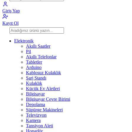
Giriş Yap
Kayıt Ol
Elektronik
Akıllı Saatler
Pil
Akıllı Telefonlar
Tabletler
Arduino
Kablosuz Kulaklık
Şarj Standı
Kulaklık
Küçük Ev Aletleri
Bilgisayar
Bilgisayar Çevre Birimi
Depolama
Süpürge Makineleri
Televizyon
Kamera
Tansiyon Aleti
Hoparlör