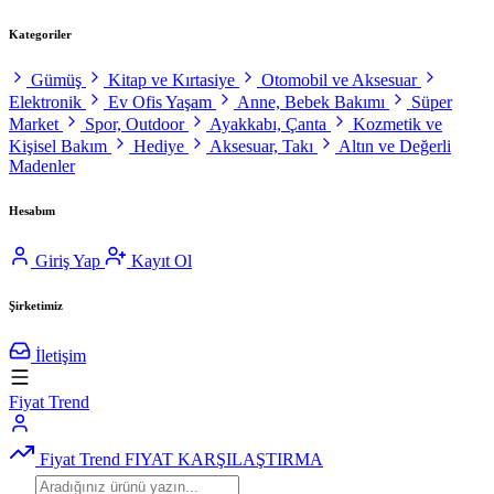
Kategoriler
Gümüş
Kitap ve Kırtasiye
Otomobil ve Aksesuar
Elektronik
Ev Ofis Yaşam
Anne, Bebek Bakımı
Süper
Market
Spor, Outdoor
Ayakkabı, Çanta
Kozmetik ve
Kişisel Bakım
Hediye
Aksesuar, Takı
Altın ve Değerli
Madenler
Hesabım
Giriş Yap
Kayıt Ol
Şirketimiz
İletişim
Fiyat Trend
Fiyat Trend
FIYAT KARŞILAŞTIRMA