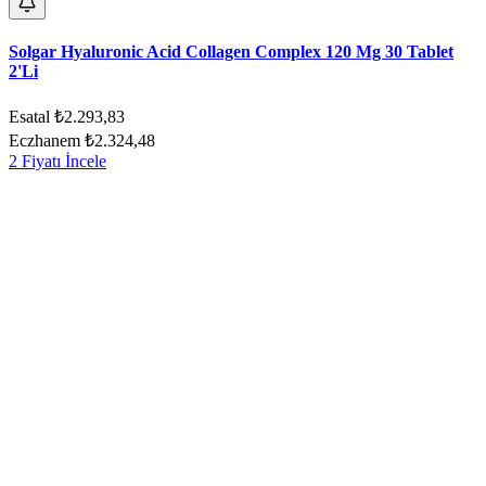
Solgar Hyaluronic Acid Collagen Complex 120 Mg 30 Tablet
2'Li
Esatal
₺2.293,83
Eczhanem
₺2.324,48
2 Fiyatı İncele