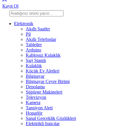
Kayıt Ol
Elektronik
Akıllı Saatler
Pil
Akıllı Telefonlar
Tabletler
Arduino
Kablosuz Kulaklık
Şarj Standı
Kulaklık
Küçük Ev Aletleri
Bilgisayar
Bilgisayar Çevre Birimi
Depolama
Süpürge Makineleri
Televizyon
Kamera
Tansiyon Aleti
Hoparlör
Sanal Gerçeklik Gözlükleri
Elektirikli Isıtıcılar