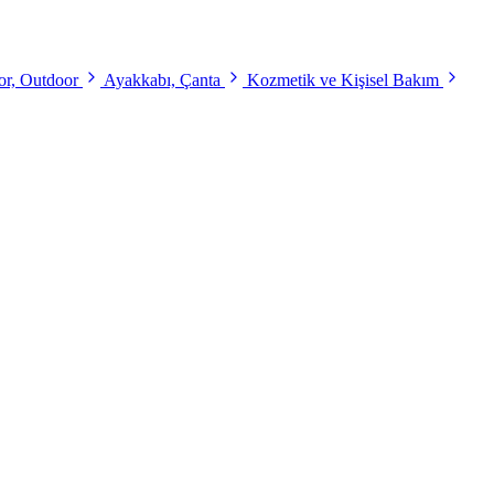
r, Outdoor
Ayakkabı, Çanta
Kozmetik ve Kişisel Bakım