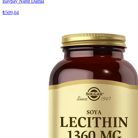
Baybay Night Damla
₺509,04