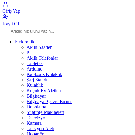
Giriş Yap
Kayıt Ol
Elektronik
Akıllı Saatler
Pil
Akıllı Telefonlar
Tabletler
Arduino
Kablosuz Kulaklık
Şarj Standı
Kulaklık
Küçük Ev Aletleri
Bilgisayar
Bilgisayar Çevre Birimi
Depolama
Süpürge Makineleri
Televizyon
Kamera
Tansiyon Aleti
Hoparlör