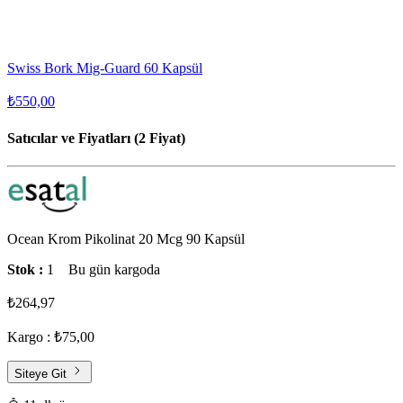
Swiss Bork Mig-Guard 60 Kapsül
₺550,00
Satıcılar ve Fiyatları (2 Fiyat)
Ocean Krom Pikolinat 20 Mcg 90 Kapsül
Stok :
1
Bu gün kargoda
₺264,97
Kargo : ₺75,00
Siteye Git