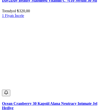
Day2Day Beauty Stabilised Vitamin C %10 Serum 30 Ml
Trendyol
₺320,00
1 Fiyatı İncele
Ocean Cranberry 30 Kapsül Alana Neutracy Intımate Jel
Hediye