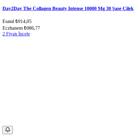
Day2Day The Collagen Beauty Intense 10000 Mg 30 Şase Çilek
Esatal
₺914,05
Eczhanem
₺986,77
2 Fiyatı İncele