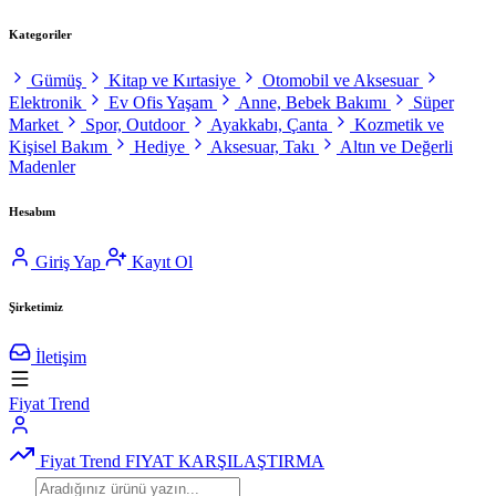
Kategoriler
Gümüş
Kitap ve Kırtasiye
Otomobil ve Aksesuar
Elektronik
Ev Ofis Yaşam
Anne, Bebek Bakımı
Süper
Market
Spor, Outdoor
Ayakkabı, Çanta
Kozmetik ve
Kişisel Bakım
Hediye
Aksesuar, Takı
Altın ve Değerli
Madenler
Hesabım
Giriş Yap
Kayıt Ol
Şirketimiz
İletişim
Fiyat Trend
Fiyat Trend
FIYAT KARŞILAŞTIRMA