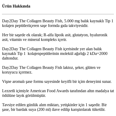
Ürün Hakkında
Day2Day The Collagen Beauty Fish, 5.000 mg balık kaynaklı Tip 1
kolajen peptitleriiçeren saşe formda gıda takviyesidir.
Her bir saşede ek olarak; R-alfa lipoik asit, glutatyon, hyaluronik
asit, vitamin ve mineral kompleks içerir.
Day2Day The Collagen Beauty Fish içerisinde yer alan balık
kaynaklı Tip 1 kolajenpeptitlerinin molekül ağırlığı 2 kDa=2000
daltondur.
Day2Day The Collagen Beauty Fish laktoz, şeker, glüten ve
koruyucu içermez.
Vişne aromalı şase formu sayesinde keyifli bir içim deneyimi sunar.
Lezzetli içimiyle American Food Awards tarafından altın madalya tat
ödülüne layık görülmüştür.
Tavsiye edilen günlük alım miktarı, yetişkinler için 1 saşedir. Bir
şase, bir bardak suya (200 ml) ilave edilip karıştırılarak tüketilir.