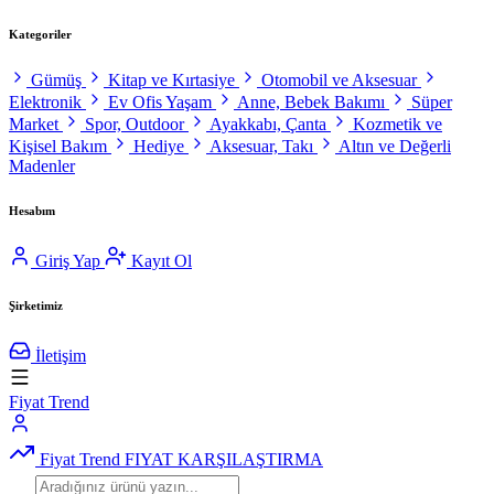
Kategoriler
Gümüş
Kitap ve Kırtasiye
Otomobil ve Aksesuar
Elektronik
Ev Ofis Yaşam
Anne, Bebek Bakımı
Süper
Market
Spor, Outdoor
Ayakkabı, Çanta
Kozmetik ve
Kişisel Bakım
Hediye
Aksesuar, Takı
Altın ve Değerli
Madenler
Hesabım
Giriş Yap
Kayıt Ol
Şirketimiz
İletişim
Fiyat Trend
Fiyat Trend
FIYAT KARŞILAŞTIRMA