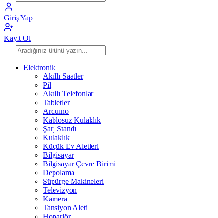
Giriş Yap
Kayıt Ol
Elektronik
Akıllı Saatler
Pil
Akıllı Telefonlar
Tabletler
Arduino
Kablosuz Kulaklık
Şarj Standı
Kulaklık
Küçük Ev Aletleri
Bilgisayar
Bilgisayar Çevre Birimi
Depolama
Süpürge Makineleri
Televizyon
Kamera
Tansiyon Aleti
Hoparlör