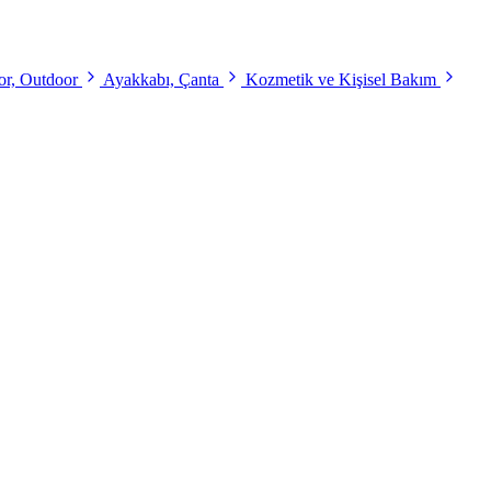
r, Outdoor
Ayakkabı, Çanta
Kozmetik ve Kişisel Bakım