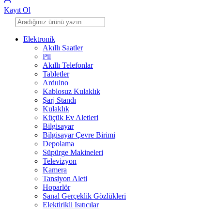
Kayıt Ol
Elektronik
Akıllı Saatler
Pil
Akıllı Telefonlar
Tabletler
Arduino
Kablosuz Kulaklık
Şarj Standı
Kulaklık
Küçük Ev Aletleri
Bilgisayar
Bilgisayar Çevre Birimi
Depolama
Süpürge Makineleri
Televizyon
Kamera
Tansiyon Aleti
Hoparlör
Sanal Gerçeklik Gözlükleri
Elektirikli Isıtıcılar