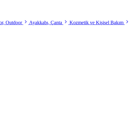
r, Outdoor
Ayakkabı, Çanta
Kozmetik ve Kişisel Bakım