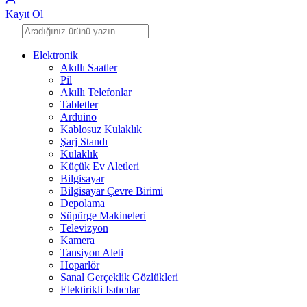
Kayıt Ol
Elektronik
Akıllı Saatler
Pil
Akıllı Telefonlar
Tabletler
Arduino
Kablosuz Kulaklık
Şarj Standı
Kulaklık
Küçük Ev Aletleri
Bilgisayar
Bilgisayar Çevre Birimi
Depolama
Süpürge Makineleri
Televizyon
Kamera
Tansiyon Aleti
Hoparlör
Sanal Gerçeklik Gözlükleri
Elektirikli Isıtıcılar