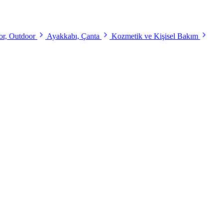
r, Outdoor
Ayakkabı, Çanta
Kozmetik ve Kişisel Bakım