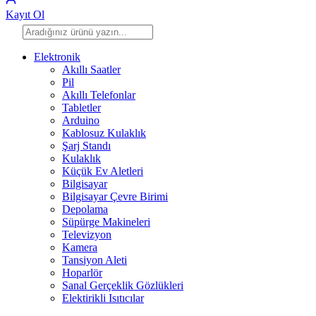
Kayıt Ol
Elektronik
Akıllı Saatler
Pil
Akıllı Telefonlar
Tabletler
Arduino
Kablosuz Kulaklık
Şarj Standı
Kulaklık
Küçük Ev Aletleri
Bilgisayar
Bilgisayar Çevre Birimi
Depolama
Süpürge Makineleri
Televizyon
Kamera
Tansiyon Aleti
Hoparlör
Sanal Gerçeklik Gözlükleri
Elektirikli Isıtıcılar