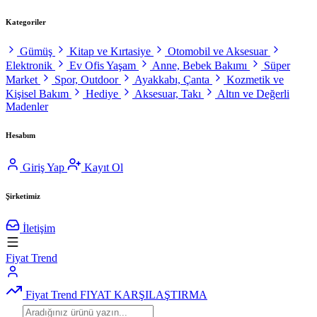
Kategoriler
Gümüş
Kitap ve Kırtasiye
Otomobil ve Aksesuar
Elektronik
Ev Ofis Yaşam
Anne, Bebek Bakımı
Süper
Market
Spor, Outdoor
Ayakkabı, Çanta
Kozmetik ve
Kişisel Bakım
Hediye
Aksesuar, Takı
Altın ve Değerli
Madenler
Hesabım
Giriş Yap
Kayıt Ol
Şirketimiz
İletişim
Fiyat Trend
Fiyat Trend
FIYAT KARŞILAŞTIRMA