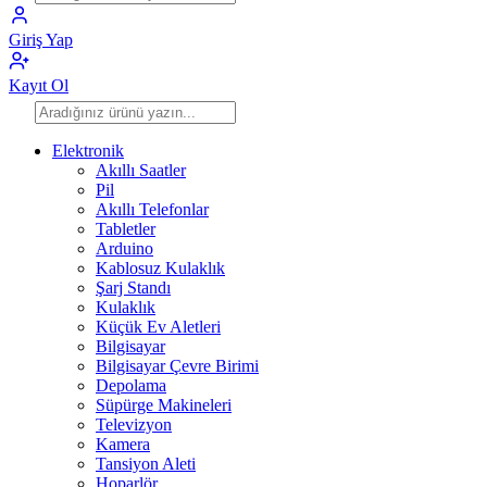
Giriş Yap
Kayıt Ol
Elektronik
Akıllı Saatler
Pil
Akıllı Telefonlar
Tabletler
Arduino
Kablosuz Kulaklık
Şarj Standı
Kulaklık
Küçük Ev Aletleri
Bilgisayar
Bilgisayar Çevre Birimi
Depolama
Süpürge Makineleri
Televizyon
Kamera
Tansiyon Aleti
Hoparlör