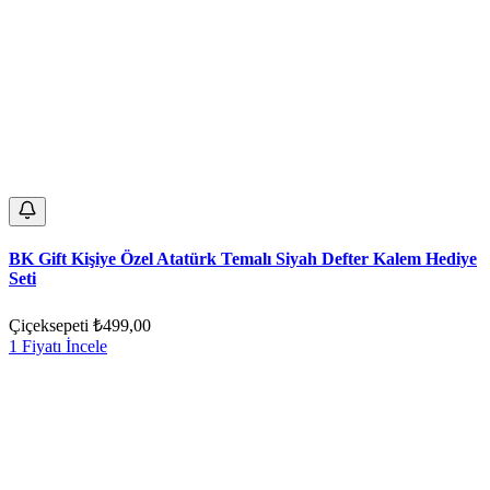
BK Gift Kişiye Özel Atatürk Temalı Siyah Defter Kalem Hediye
Seti
Çiçeksepeti
₺499,00
1 Fiyatı İncele