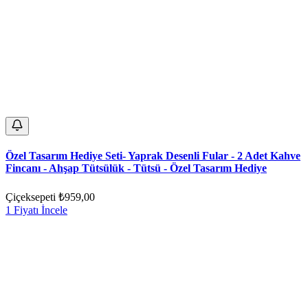
Özel Tasarım Hediye Seti- Yaprak Desenli Fular - 2 Adet Kahve
Fincanı - Ahşap Tütsülük - Tütsü - Özel Tasarım Hediye
Çiçeksepeti
₺959,00
1 Fiyatı İncele