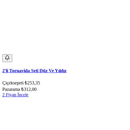
2'li Tornavida Seti Düz Ve Yıldız
Çiçeksepeti
₺253,35
Pazarama
₺312,00
2 Fiyatı İncele