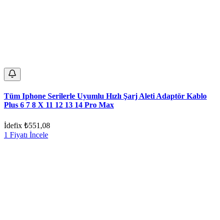
Tüm Iphone Serilerle Uyumlu Hızlı Şarj Aleti Adaptör Kablo
Plus 6 7 8 X 11 12 13 14 Pro Max
İdefix
₺551,08
1 Fiyatı İncele