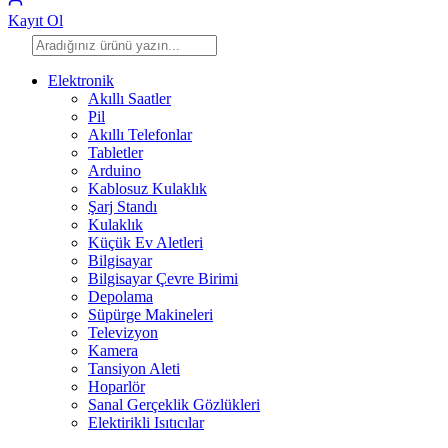
Kayıt Ol
Elektronik
Akıllı Saatler
Pil
Akıllı Telefonlar
Tabletler
Arduino
Kablosuz Kulaklık
Şarj Standı
Kulaklık
Küçük Ev Aletleri
Bilgisayar
Bilgisayar Çevre Birimi
Depolama
Süpürge Makineleri
Televizyon
Kamera
Tansiyon Aleti
Hoparlör
Sanal Gerçeklik Gözlükleri
Elektirikli Isıtıcılar