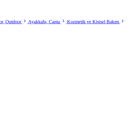
r, Outdoor
Ayakkabı, Çanta
Kozmetik ve Kişisel Bakım