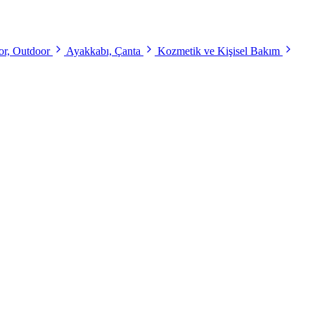
r, Outdoor
Ayakkabı, Çanta
Kozmetik ve Kişisel Bakım