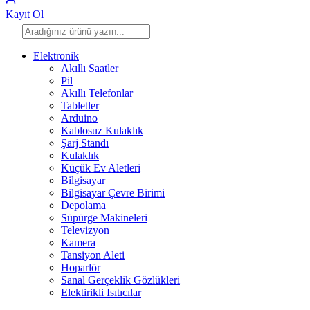
Kayıt Ol
Elektronik
Akıllı Saatler
Pil
Akıllı Telefonlar
Tabletler
Arduino
Kablosuz Kulaklık
Şarj Standı
Kulaklık
Küçük Ev Aletleri
Bilgisayar
Bilgisayar Çevre Birimi
Depolama
Süpürge Makineleri
Televizyon
Kamera
Tansiyon Aleti
Hoparlör
Sanal Gerçeklik Gözlükleri
Elektirikli Isıtıcılar