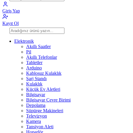
Giriş Yap
Kayıt Ol
Elektronik
Akıllı Saatler
Pil
Akıllı Telefonlar
Tabletler
Arduino
Kablosuz Kulaklık
Şarj Standı
Kulaklık
Küçük Ev Aletleri
Bilgisayar
Bilgisayar Çevre Birimi
Depolama
Süpürge Makineleri
Televizyon
Kamera
Tansiyon Aleti
Hoparlör