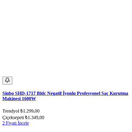
Sinbo SHD-1717 Bldc Negatif İyonlu Profesyonel Saç Kurutma
Makinesi 1600W
Trendyol
₺1.299,00
Çiçeksepeti
₺1.349,00
2 Fiyatı İncele