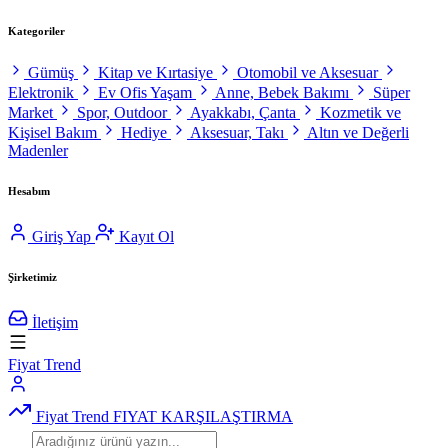
Kategoriler
Gümüş
Kitap ve Kırtasiye
Otomobil ve Aksesuar
Elektronik
Ev Ofis Yaşam
Anne, Bebek Bakımı
Süper
Market
Spor, Outdoor
Ayakkabı, Çanta
Kozmetik ve
Kişisel Bakım
Hediye
Aksesuar, Takı
Altın ve Değerli
Madenler
Hesabım
Giriş Yap
Kayıt Ol
Şirketimiz
İletişim
Fiyat Trend
Fiyat Trend
FIYAT KARŞILAŞTIRMA