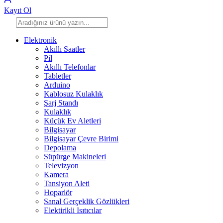
Kayıt Ol
Elektronik
Akıllı Saatler
Pil
Akıllı Telefonlar
Tabletler
Arduino
Kablosuz Kulaklık
Şarj Standı
Kulaklık
Küçük Ev Aletleri
Bilgisayar
Bilgisayar Çevre Birimi
Depolama
Süpürge Makineleri
Televizyon
Kamera
Tansiyon Aleti
Hoparlör
Sanal Gerçeklik Gözlükleri
Elektirikli Isıtıcılar