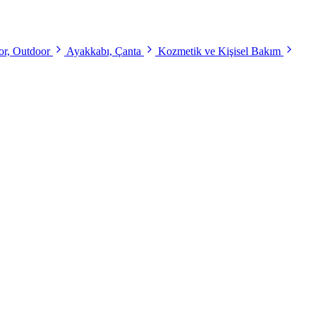
r, Outdoor
Ayakkabı, Çanta
Kozmetik ve Kişisel Bakım