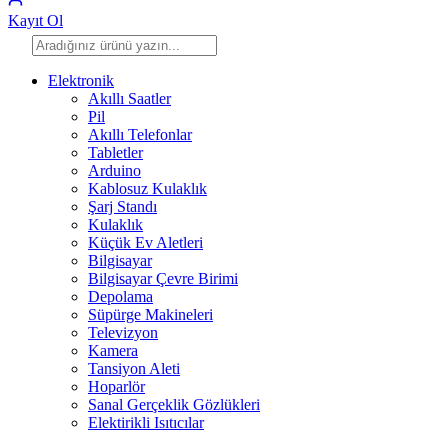
Kayıt Ol
Elektronik
Akıllı Saatler
Pil
Akıllı Telefonlar
Tabletler
Arduino
Kablosuz Kulaklık
Şarj Standı
Kulaklık
Küçük Ev Aletleri
Bilgisayar
Bilgisayar Çevre Birimi
Depolama
Süpürge Makineleri
Televizyon
Kamera
Tansiyon Aleti
Hoparlör
Sanal Gerçeklik Gözlükleri
Elektirikli Isıtıcılar