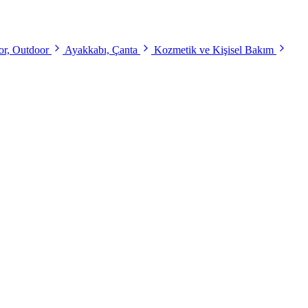
r, Outdoor
Ayakkabı, Çanta
Kozmetik ve Kişisel Bakım