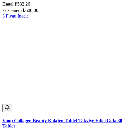
Esatal
₺532,26
Eczhanem
₺600,00
3 Fiyatı İncele
Voop Collagen Beauty Kolajen Tablet Takviye Edici Gıda 30
Tablet