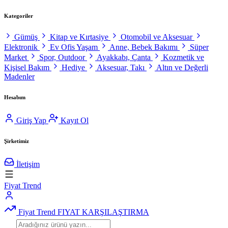
Kategoriler
Gümüş
Kitap ve Kırtasiye
Otomobil ve Aksesuar
Elektronik
Ev Ofis Yaşam
Anne, Bebek Bakımı
Süper
Market
Spor, Outdoor
Ayakkabı, Çanta
Kozmetik ve
Kişisel Bakım
Hediye
Aksesuar, Takı
Altın ve Değerli
Madenler
Hesabım
Giriş Yap
Kayıt Ol
Şirketimiz
İletişim
Fiyat Trend
Fiyat Trend
FIYAT KARŞILAŞTIRMA