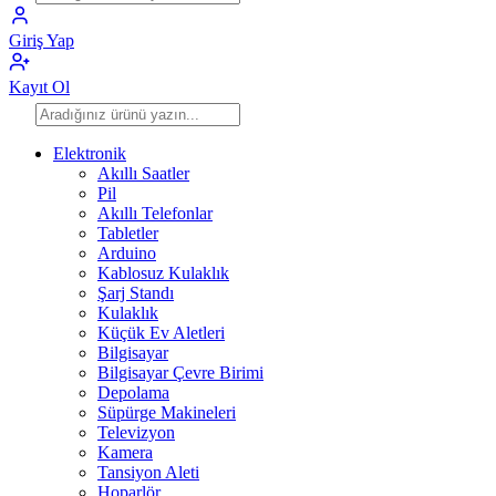
Giriş Yap
Kayıt Ol
Elektronik
Akıllı Saatler
Pil
Akıllı Telefonlar
Tabletler
Arduino
Kablosuz Kulaklık
Şarj Standı
Kulaklık
Küçük Ev Aletleri
Bilgisayar
Bilgisayar Çevre Birimi
Depolama
Süpürge Makineleri
Televizyon
Kamera
Tansiyon Aleti
Hoparlör