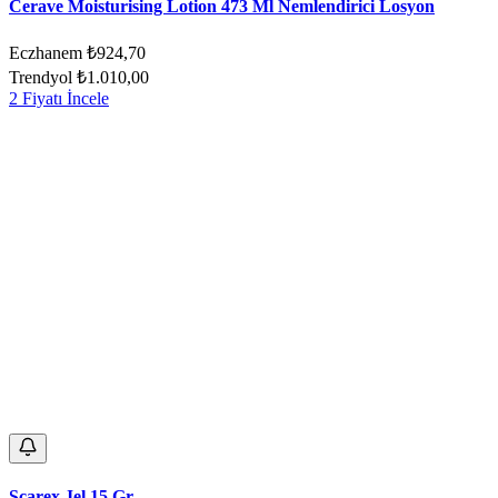
Cerave Moisturising Lotion 473 Ml Nemlendirici Losyon
Eczhanem
₺924,70
Trendyol
₺1.010,00
2 Fiyatı İncele
Scarex Jel 15 Gr