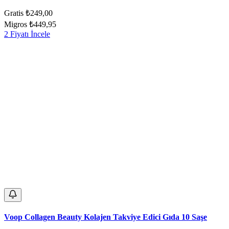
Gratis
₺249,00
Migros
₺449,95
2 Fiyatı İncele
Voop Collagen Beauty Kolajen Takviye Edici Gıda 10 Saşe