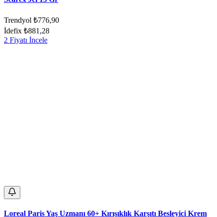
Trendyol
₺776,90
İdefix
₺881,28
2 Fiyatı İncele
Loreal Paris Yaş Uzmanı 60+ Kırışıklık Karşıtı Besleyici Krem