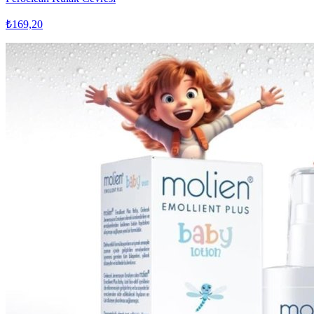
₺169,20