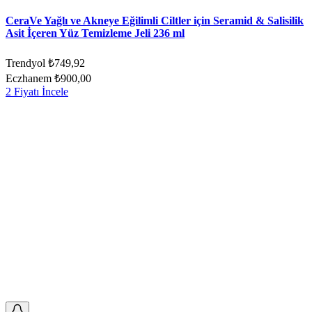
CeraVe Yağlı ve Akneye Eğilimli Ciltler için Seramid & Salisilik
Asit İçeren Yüz Temizleme Jeli 236 ml
Trendyol
₺749,92
Eczhanem
₺900,00
2 Fiyatı İncele