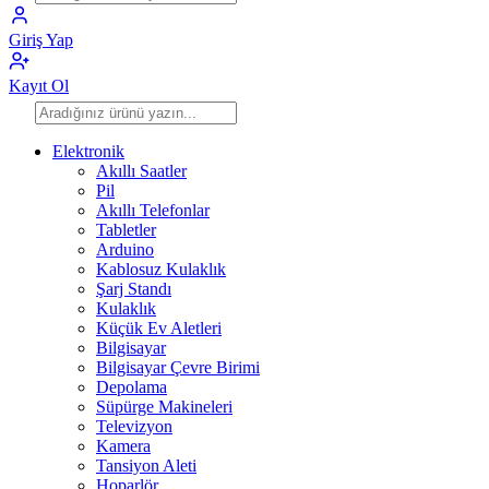
Giriş Yap
Kayıt Ol
Elektronik
Akıllı Saatler
Pil
Akıllı Telefonlar
Tabletler
Arduino
Kablosuz Kulaklık
Şarj Standı
Kulaklık
Küçük Ev Aletleri
Bilgisayar
Bilgisayar Çevre Birimi
Depolama
Süpürge Makineleri
Televizyon
Kamera
Tansiyon Aleti
Hoparlör