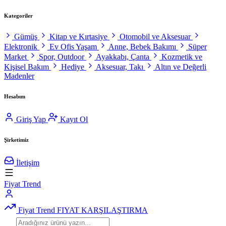
Kategoriler
Gümüş
Kitap ve Kırtasiye
Otomobil ve Aksesuar
Elektronik
Ev Ofis Yaşam
Anne, Bebek Bakımı
Süper
Market
Spor, Outdoor
Ayakkabı, Çanta
Kozmetik ve
Kişisel Bakım
Hediye
Aksesuar, Takı
Altın ve Değerli
Madenler
Hesabım
Giriş Yap
Kayıt Ol
Şirketimiz
İletişim
Fiyat Trend
Fiyat Trend
FIYAT KARŞILAŞTIRMA