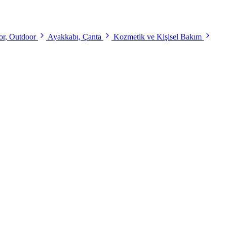
r, Outdoor
Ayakkabı, Çanta
Kozmetik ve Kişisel Bakım