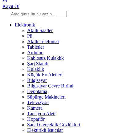
Kayıt Ol
Elektronik
Akıllı Saatler
Pil
Akıllı Telefonlar
Tabletler
Arduino
Kablosuz Kulaklık
Şarj Standı
Kulaklık
Küçük Ev Aletleri
Bilgisayar
Bilgisayar Çevre Birimi
Depolama
Süpürge Makineleri
Televizyon
Kamera
Tansiyon Aleti
Hoparlör
Sanal Gerçeklik Gözlükleri
Elektirikli Isıtıcılar