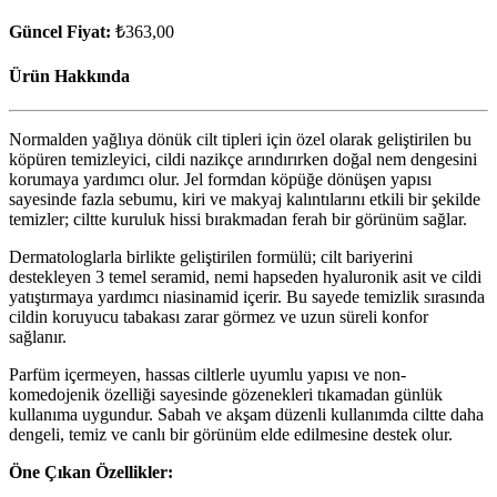
Güncel Fiyat:
₺363,00
Ürün Hakkında
Normalden yağlıya dönük cilt tipleri için özel olarak geliştirilen bu
köpüren temizleyici, cildi nazikçe arındırırken doğal nem dengesini
korumaya yardımcı olur. Jel formdan köpüğe dönüşen yapısı
sayesinde fazla sebumu, kiri ve makyaj kalıntılarını etkili bir şekilde
temizler; ciltte kuruluk hissi bırakmadan ferah bir görünüm sağlar.
Dermatologlarla birlikte geliştirilen formülü; cilt bariyerini
destekleyen 3 temel seramid, nemi hapseden hyaluronik asit ve cildi
yatıştırmaya yardımcı niasinamid içerir. Bu sayede temizlik sırasında
cildin koruyucu tabakası zarar görmez ve uzun süreli konfor
sağlanır.
Parfüm içermeyen, hassas ciltlerle uyumlu yapısı ve non-
komedojenik özelliği sayesinde gözenekleri tıkamadan günlük
kullanıma uygundur. Sabah ve akşam düzenli kullanımda ciltte daha
dengeli, temiz ve canlı bir görünüm elde edilmesine destek olur.
Öne Çıkan Özellikler: