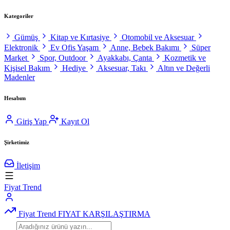
Kategoriler
Gümüş
Kitap ve Kırtasiye
Otomobil ve Aksesuar
Elektronik
Ev Ofis Yaşam
Anne, Bebek Bakımı
Süper
Market
Spor, Outdoor
Ayakkabı, Çanta
Kozmetik ve
Kişisel Bakım
Hediye
Aksesuar, Takı
Altın ve Değerli
Madenler
Hesabım
Giriş Yap
Kayıt Ol
Şirketimiz
İletişim
Fiyat Trend
Fiyat Trend
FIYAT KARŞILAŞTIRMA