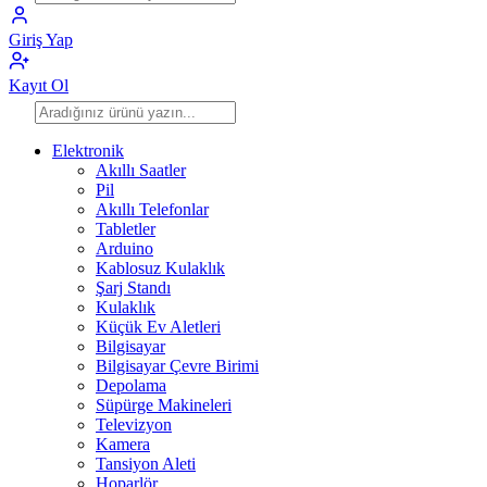
Giriş Yap
Kayıt Ol
Elektronik
Akıllı Saatler
Pil
Akıllı Telefonlar
Tabletler
Arduino
Kablosuz Kulaklık
Şarj Standı
Kulaklık
Küçük Ev Aletleri
Bilgisayar
Bilgisayar Çevre Birimi
Depolama
Süpürge Makineleri
Televizyon
Kamera
Tansiyon Aleti
Hoparlör