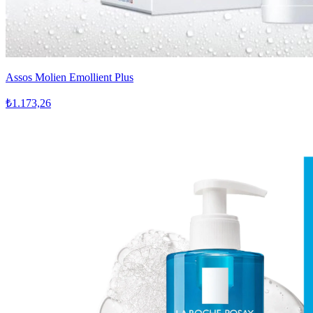
Assos Molien Emollient Plus
₺1.173,26