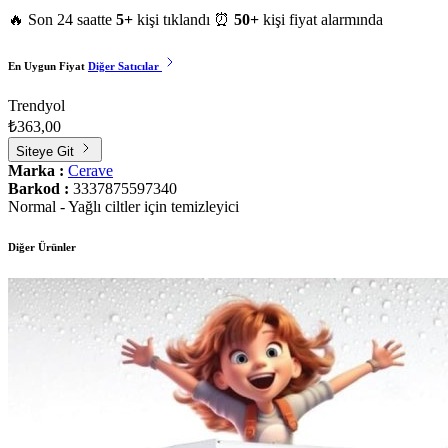
🔥 Son 24 saatte
5+
kişi tıklandı
⏰
50+
kişi fiyat alarmında
En Uygun Fiyat
Diğer Satıcılar
Trendyol
₺363,00
Siteye Git
Marka :
Cerave
Barkod :
3337875597340
Normal - Yağlı ciltler için temizleyici
Diğer Ürünler