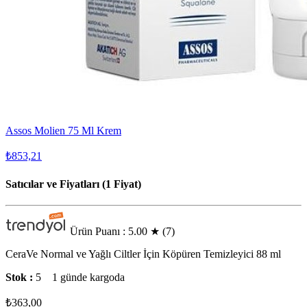
Assos Molien 75 Ml Krem
₺853,21
Satıcılar ve Fiyatları (1 Fiyat)
Ürün Puanı : 5.00
★
(7)
CeraVe Normal ve Yağlı Ciltler İçin Köpüren Temizleyici 88 ml
Stok :
5
1 günde kargoda
₺363,00