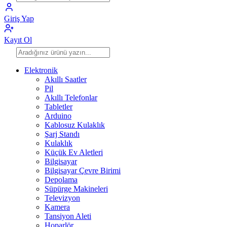
Giriş Yap
Kayıt Ol
Elektronik
Akıllı Saatler
Pil
Akıllı Telefonlar
Tabletler
Arduino
Kablosuz Kulaklık
Şarj Standı
Kulaklık
Küçük Ev Aletleri
Bilgisayar
Bilgisayar Çevre Birimi
Depolama
Süpürge Makineleri
Televizyon
Kamera
Tansiyon Aleti
Hoparlör