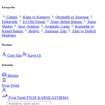
Kategoriler
Gümüş
Kitap ve Kırtasiye
Otomobil ve Aksesuar
Elektronik
Ev Ofis Yaşam
Anne, Bebek Bakımı
Süper
Market
Spor, Outdoor
Ayakkabı, Çanta
Kozmetik ve
Kişisel Bakım
Hediye
Aksesuar, Takı
Altın ve Değerli
Madenler
Hesabım
Giriş Yap
Kayıt Ol
Şirketimiz
İletişim
Fiyat Trend
Fiyat Trend
FIYAT KARŞILAŞTIRMA