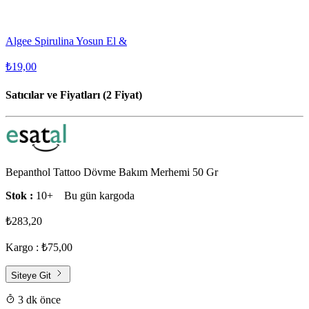
Algee Spirulina Yosun El &
₺19,00
Satıcılar ve Fiyatları (2 Fiyat)
Bepanthol Tattoo Dövme Bakım Merhemi 50 Gr
Stok :
10+
Bu gün kargoda
₺283,20
Kargo : ₺75,00
Siteye Git
3 dk önce