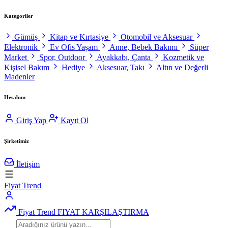
Kategoriler
Gümüş
Kitap ve Kırtasiye
Otomobil ve Aksesuar
Elektronik
Ev Ofis Yaşam
Anne, Bebek Bakımı
Süper
Market
Spor, Outdoor
Ayakkabı, Çanta
Kozmetik ve
Kişisel Bakım
Hediye
Aksesuar, Takı
Altın ve Değerli
Madenler
Hesabım
Giriş Yap
Kayıt Ol
Şirketimiz
İletişim
Fiyat Trend
Fiyat Trend
FIYAT KARŞILAŞTIRMA