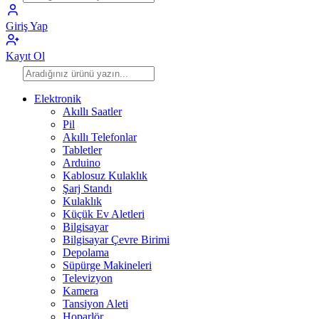
Giriş Yap
Kayıt Ol
Elektronik
Akıllı Saatler
Pil
Akıllı Telefonlar
Tabletler
Arduino
Kablosuz Kulaklık
Şarj Standı
Kulaklık
Küçük Ev Aletleri
Bilgisayar
Bilgisayar Çevre Birimi
Depolama
Süpürge Makineleri
Televizyon
Kamera
Tansiyon Aleti
Hoparlör