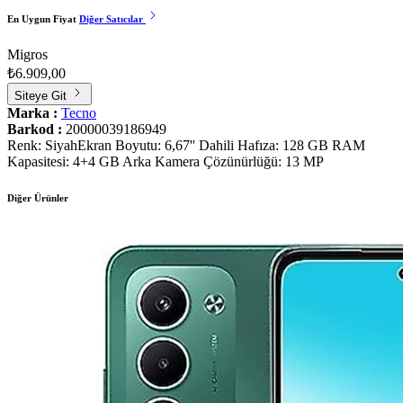
En Uygun Fiyat
Diğer Satıcılar
Migros
₺6.909,00
Siteye Git
Marka :
Tecno
Barkod :
20000039186949
Renk: SiyahEkran Boyutu: 6,67'' Dahili Hafıza: 128 GB RAM
Kapasitesi: 4+4 GB Arka Kamera Çözünürlüğü: 13 MP
Diğer Ürünler