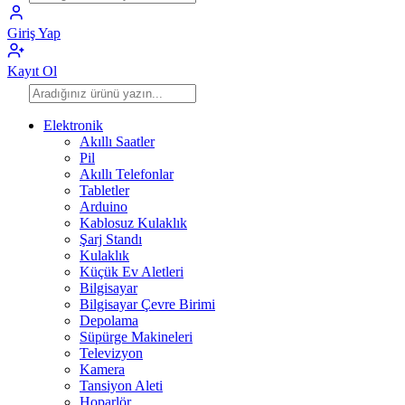
Giriş Yap
Kayıt Ol
Elektronik
Akıllı Saatler
Pil
Akıllı Telefonlar
Tabletler
Arduino
Kablosuz Kulaklık
Şarj Standı
Kulaklık
Küçük Ev Aletleri
Bilgisayar
Bilgisayar Çevre Birimi
Depolama
Süpürge Makineleri
Televizyon
Kamera
Tansiyon Aleti
Hoparlör