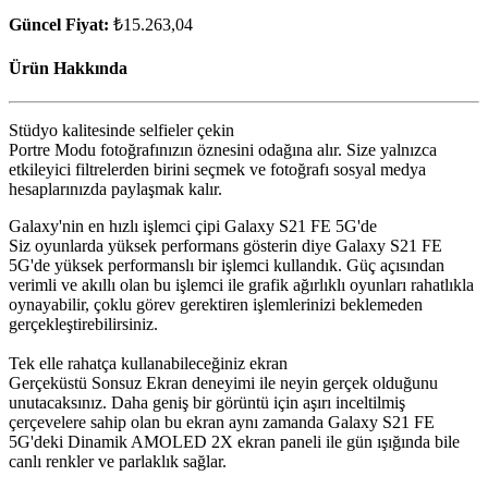
Güncel Fiyat:
₺15.263,04
Ürün Hakkında
Stüdyo kalitesinde selfieler çekin
Portre Modu fotoğrafınızın öznesini odağına alır. Size yalnızca
etkileyici filtrelerden birini seçmek ve fotoğrafı sosyal medya
hesaplarınızda paylaşmak kalır.
Galaxy'nin en hızlı işlemci çipi Galaxy S21 FE 5G'de
Siz oyunlarda yüksek performans gösterin diye Galaxy S21 FE
5G'de yüksek performanslı bir işlemci kullandık. Güç açısından
verimli ve akıllı olan bu işlemci ile grafik ağırlıklı oyunları rahatlıkla
oynayabilir, çoklu görev gerektiren işlemlerinizi beklemeden
gerçekleştirebilirsiniz.
Tek elle rahatça kullanabileceğiniz ekran
Gerçeküstü Sonsuz Ekran deneyimi ile neyin gerçek olduğunu
unutacaksınız. Daha geniş bir görüntü için aşırı inceltilmiş
çerçevelere sahip olan bu ekran aynı zamanda Galaxy S21 FE
5G'deki Dinamik AMOLED 2X ekran paneli ile gün ışığında bile
canlı renkler ve parlaklık sağlar.