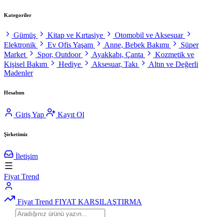
Kategoriler
Gümüş
Kitap ve Kırtasiye
Otomobil ve Aksesuar
Elektronik
Ev Ofis Yaşam
Anne, Bebek Bakımı
Süper
Market
Spor, Outdoor
Ayakkabı, Çanta
Kozmetik ve
Kişisel Bakım
Hediye
Aksesuar, Takı
Altın ve Değerli
Madenler
Hesabım
Giriş Yap
Kayıt Ol
Şirketimiz
İletişim
Fiyat Trend
Fiyat Trend
FIYAT KARŞILAŞTIRMA