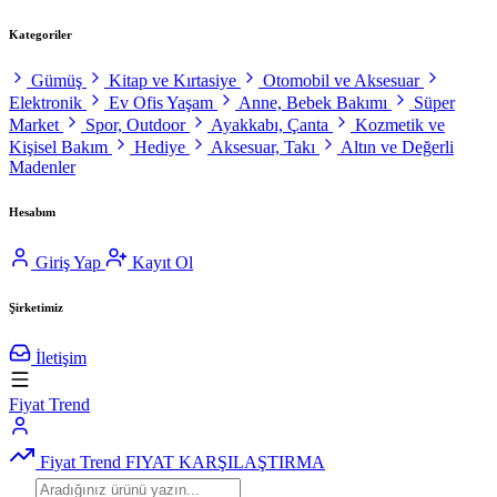
Kategoriler
Gümüş
Kitap ve Kırtasiye
Otomobil ve Aksesuar
Elektronik
Ev Ofis Yaşam
Anne, Bebek Bakımı
Süper
Market
Spor, Outdoor
Ayakkabı, Çanta
Kozmetik ve
Kişisel Bakım
Hediye
Aksesuar, Takı
Altın ve Değerli
Madenler
Hesabım
Giriş Yap
Kayıt Ol
Şirketimiz
İletişim
Fiyat Trend
Fiyat Trend
FIYAT KARŞILAŞTIRMA