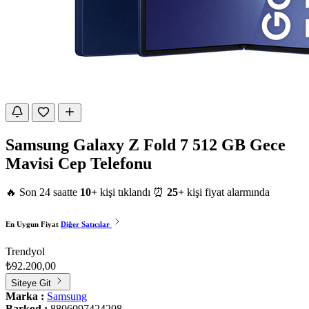
Samsung Galaxy Z Fold 7 512 GB Gece
Mavisi Cep Telefonu
🔥 Son 24 saatte
10+
kişi tıklandı
⏰
25+
kişi fiyat alarmında
En Uygun Fiyat
Diğer Satıcılar
Trendyol
₺92.200,00
Siteye Git
Marka :
Samsung
Barkod :
8806097424208