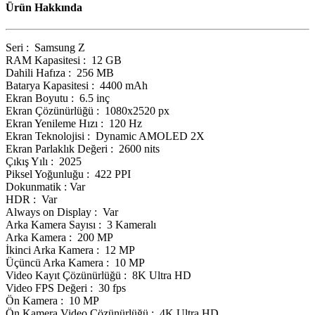
Ürün Hakkında
Seri : Samsung Z
RAM Kapasitesi : 12 GB
Dahili Hafıza : 256 MB
Batarya Kapasitesi : 4400 mAh
Ekran Boyutu : 6.5 inç
Ekran Çözünürlüğü : 1080x2520 px
Ekran Yenileme Hızı : 120 Hz
Ekran Teknolojisi : Dynamic AMOLED 2X
Ekran Parlaklık Değeri : 2600 nits
Çıkış Yılı : 2025
Piksel Yoğunluğu : 422 PPI
Dokunmatik : Var
HDR : Var
Always on Display : Var
Arka Kamera Sayısı : 3 Kameralı
Arka Kamera : 200 MP
İkinci Arka Kamera : 12 MP
Üçüncü Arka Kamera : 10 MP
Video Kayıt Çözünürlüğü : 8K Ultra HD
Video FPS Değeri : 30 fps
Ön Kamera : 10 MP
Ön Kamera Video Çözünürlüğü : 4K Ultra HD