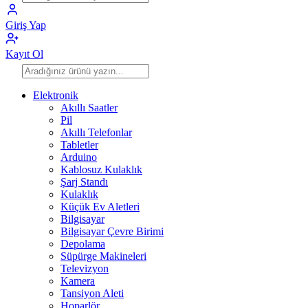
Giriş Yap
Kayıt Ol
Elektronik
Akıllı Saatler
Pil
Akıllı Telefonlar
Tabletler
Arduino
Kablosuz Kulaklık
Şarj Standı
Kulaklık
Küçük Ev Aletleri
Bilgisayar
Bilgisayar Çevre Birimi
Depolama
Süpürge Makineleri
Televizyon
Kamera
Tansiyon Aleti
Hoparlör