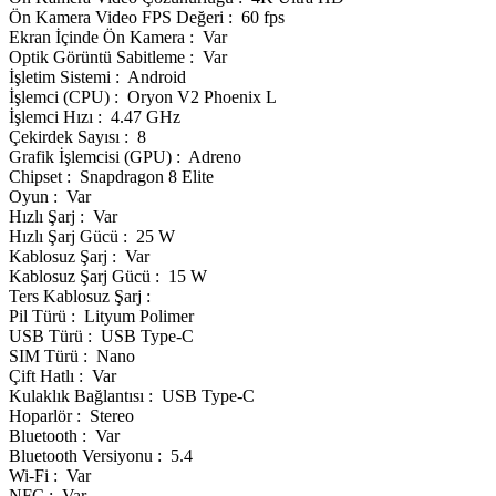
Ön Kamera Video FPS Değeri : 60 fps
Ekran İçinde Ön Kamera : Var
Optik Görüntü Sabitleme : Var
İşletim Sistemi : Android
İşlemci (CPU) : Oryon V2 Phoenix L
İşlemci Hızı : 4.47 GHz
Çekirdek Sayısı : 8
Grafik İşlemcisi (GPU) : Adreno
Chipset : Snapdragon 8 Elite
Oyun : Var
Hızlı Şarj : Var
Hızlı Şarj Gücü : 25 W
Kablosuz Şarj : Var
Kablosuz Şarj Gücü : 15 W
Ters Kablosuz Şarj :
Pil Türü : Lityum Polimer
USB Türü : USB Type-C
SIM Türü : Nano
Çift Hatlı : Var
Kulaklık Bağlantısı : USB Type-C
Hoparlör : Stereo
Bluetooth : Var
Bluetooth Versiyonu : 5.4
Wi-Fi : Var
NFC : Var