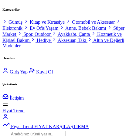
Kategoriler
Gümüş
Kitap ve Kırtasiye
Otomobil ve Aksesuar
Elektronik
Ev Ofis Yaşam
Anne, Bebek Bakımı
Süper
Market
Spor, Outdoor
Ayakkabı, Çanta
Kozmetik ve
Kişisel Bakım
Hediye
Aksesuar, Takı
Altın ve Değerli
Madenler
Hesabım
Giriş Yap
Kayıt Ol
Şirketimiz
İletişim
Fiyat Trend
Fiyat Trend
FIYAT KARŞILAŞTIRMA