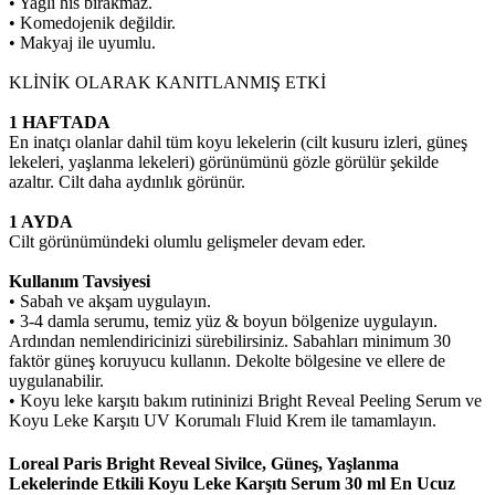
• Yağlı his bırakmaz.
• Komedojenik değildir.
• Makyaj ile uyumlu.
KLİNİK OLARAK KANITLANMIŞ ETKİ
1 HAFTADA
En inatçı olanlar dahil tüm koyu lekelerin (cilt kusuru izleri, güneş
lekeleri, yaşlanma lekeleri) görünümünü gözle görülür şekilde
azaltır. Cilt daha aydınlık görünür.
1 AYDA
Cilt görünümündeki olumlu gelişmeler devam eder.
Kullanım Tavsiyesi
• Sabah ve akşam uygulayın.
• 3-4 damla serumu, temiz yüz & boyun bölgenize uygulayın.
Ardından nemlendiricinizi sürebilirsiniz. Sabahları minimum 30
faktör güneş koruyucu kullanın. Dekolte bölgesine ve ellere de
uygulanabilir.
• Koyu leke karşıtı bakım rutininizi Bright Reveal Peeling Serum ve
Koyu Leke Karşıtı UV Korumalı Fluid Krem ile tamamlayın.
Loreal Paris Bright Reveal Sivilce, Güneş, Yaşlanma
Lekelerinde Etkili Koyu Leke Karşıtı Serum 30 ml En Ucuz