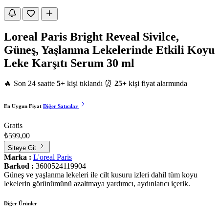
Loreal Paris Bright Reveal Sivilce,
Güneş, Yaşlanma Lekelerinde Etkili Koyu
Leke Karşıtı Serum 30 ml
🔥 Son 24 saatte
5+
kişi tıklandı
⏰
25+
kişi fiyat alarmında
En Uygun Fiyat
Diğer Satıcılar
Gratis
₺599,00
Siteye Git
Marka :
L'oreal Paris
Barkod :
3600524119904
Güneş ve yaşlanma lekeleri ile cilt kusuru izleri dahil tüm koyu
lekelerin görünümünü azaltmaya yardımcı, aydınlatıcı içerik.
Diğer Ürünler