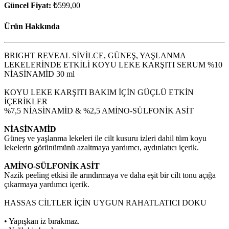
Güncel Fiyat:
₺599,00
Ürün Hakkında
BRIGHT REVEAL SİVİLCE, GÜNEŞ, YAŞLANMA
LEKELERİNDE ETKİLİ KOYU LEKE KARŞITI SERUM %10
NİASİNAMİD 30 ml
KOYU LEKE KARŞITI BAKIM İÇİN GÜÇLÜ ETKİN
İÇERİKLER
%7,5 NİASİNAMİD & %2,5 AMİNO-SÜLFONİK ASİT
NİASİNAMİD
Güneş ve yaşlanma lekeleri ile cilt kusuru izleri dahil tüm koyu
lekelerin görünümünü azaltmaya yardımcı, aydınlatıcı içerik.
AMİNO-SÜLFONİK ASİT
Nazik peeling etkisi ile arındırmaya ve daha eşit bir cilt tonu açığa
çıkarmaya yardımcı içerik.
HASSAS CİLTLER İÇİN UYGUN RAHATLATICI DOKU
• Yapışkan iz bırakmaz.