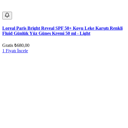
Loreal Paris Bright Reveal SPF 50+ Koyu Leke Karşıtı Renkli
Fluid Günlük Yüz Güneş Kremi 50 ml - Light
Gratis
₺680,00
1 Fiyatı İncele