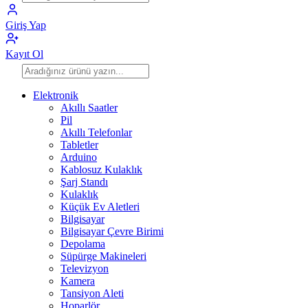
Giriş Yap
Kayıt Ol
Elektronik
Akıllı Saatler
Pil
Akıllı Telefonlar
Tabletler
Arduino
Kablosuz Kulaklık
Şarj Standı
Kulaklık
Küçük Ev Aletleri
Bilgisayar
Bilgisayar Çevre Birimi
Depolama
Süpürge Makineleri
Televizyon
Kamera
Tansiyon Aleti
Hoparlör