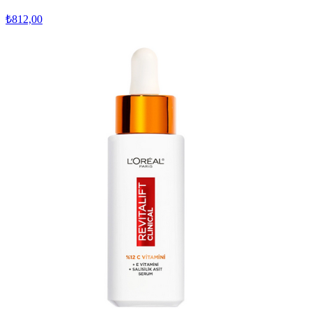
₺812,00