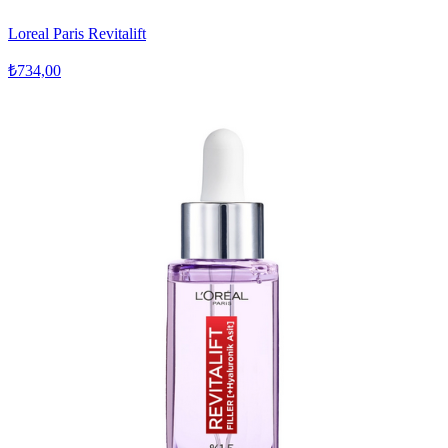
Loreal Paris Revitalift
₺734,00