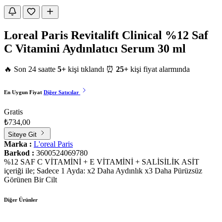
Loreal Paris Revitalift Clinical %12 Saf
C Vitamini Aydınlatıcı Serum 30 ml
🔥 Son 24 saatte
5+
kişi tıklandı
⏰
25+
kişi fiyat alarmında
En Uygun Fiyat
Diğer Satıcılar
Gratis
₺734,00
Siteye Git
Marka :
L'oreal Paris
Barkod :
3600524069780
%12 SAF C VİTAMİNİ + E VİTAMİNİ + SALİSİLİK ASİT
içeriği ile; Sadece 1 Ayda: x2 Daha Aydınlık x3 Daha Pürüzsüz
Görünen Bir Cilt
Diğer Ürünler