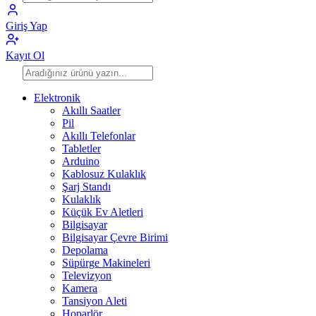
Giriş Yap
Kayıt Ol
Elektronik
Akıllı Saatler
Pil
Akıllı Telefonlar
Tabletler
Arduino
Kablosuz Kulaklık
Şarj Standı
Kulaklık
Küçük Ev Aletleri
Bilgisayar
Bilgisayar Çevre Birimi
Depolama
Süpürge Makineleri
Televizyon
Kamera
Tansiyon Aleti
Hoparlör