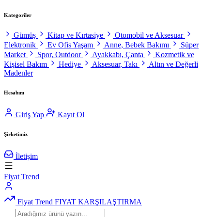
Kategoriler
Gümüş
Kitap ve Kırtasiye
Otomobil ve Aksesuar
Elektronik
Ev Ofis Yaşam
Anne, Bebek Bakımı
Süper
Market
Spor, Outdoor
Ayakkabı, Çanta
Kozmetik ve
Kişisel Bakım
Hediye
Aksesuar, Takı
Altın ve Değerli
Madenler
Hesabım
Giriş Yap
Kayıt Ol
Şirketimiz
İletişim
Fiyat Trend
Fiyat Trend
FIYAT KARŞILAŞTIRMA