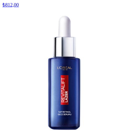
₺812,00