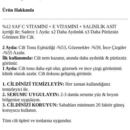
Ürün Hakkında
%12 SAF C VİTAMİNİ + E VİTAMİNİ + SALİSİLİK ASİT
içeriği ile; Sadece 1 Ayda: x2 Daha Aydınlık x3 Daha Pürüzsüz
Görünen Bir Cilt.
2 Ayda:
Cilt Tonu Eşitsizliği -%53, Gözenekler -%59, İnce Çizgiler
-%55 Azalır.
İlk kullanımda:
Cilt nem kazanır, anında daha aydınlık & pürüzsüz
görünür.
1 Ayda:
Cilt tonu daha eşit olur, gözenek ve ince çizgi görünümü
klinik olarak azalır. Cilt dokusu gelişmiş görünür.
1. CİLDİNİZİ TEMİZLEYİN:
Her zaman kullandığınız
temizleyici ile.
2. SERUMU UYGULAYIN:
2-3 damla serumu yüz & boyun
bölgenize uygulayın.
3. CİLDİNİZİ KORUYUN:
Sabahları minimum 20 faktör güneş
koruyucu kullanın.
Tüm cilt tipleri ve tonlarına uygundur.