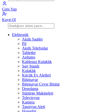
Giriş Yap
Kayıt Ol
Elektronik
Akıllı Saatler
Pil
Akıllı Telefonlar
Tabletler
Arduino
Kablosuz Kulaklık
Şarj Standı
Kulaklık
Küçük Ev Aletleri
Bilgisayar
Bilgisayar Çevre Birimi
Depolama
Süpürge Makineleri
Televizyon
Kamera
Tansiyon Aleti
Hoparlör