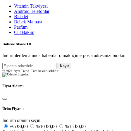
Vitamin Takviyesi
Android Telefonlar
Bisiklet
Bebek Maması
Parfüm
Cilt Bakım
Bültene Abone Ol
İndirimlerden anında haberdar olmak için e-posta adresinizi bırakın.
Kayıt
© 2026 Fiyat Trend. Tüm hakları saklıdır.
Fiyat Alarmı
Ürün Fiyatı :
İndirim oranını seçin:
%5
₺0,00
%10
₺0,00
%15
₺0,00