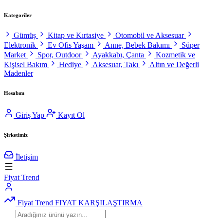
Kategoriler
Gümüş
Kitap ve Kırtasiye
Otomobil ve Aksesuar
Elektronik
Ev Ofis Yaşam
Anne, Bebek Bakımı
Süper
Market
Spor, Outdoor
Ayakkabı, Çanta
Kozmetik ve
Kişisel Bakım
Hediye
Aksesuar, Takı
Altın ve Değerli
Madenler
Hesabım
Giriş Yap
Kayıt Ol
Şirketimiz
İletişim
Fiyat Trend
Fiyat Trend
FIYAT KARŞILAŞTIRMA