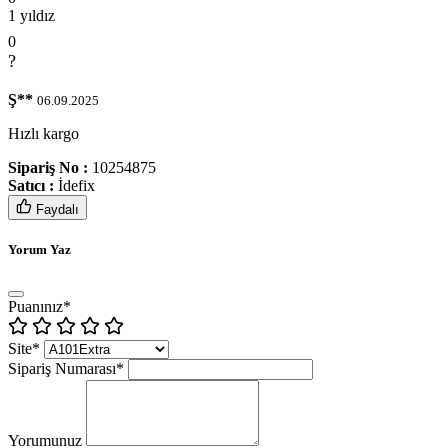
1 yıldız
0
?
Ş**
06.09.2025
Hızlı kargo
Sipariş No :
10254875
Satıcı :
İdefix
Faydalı
Yorum Yaz
Puanınız*
Site*
Sipariş Numarası*
Yorumunuz