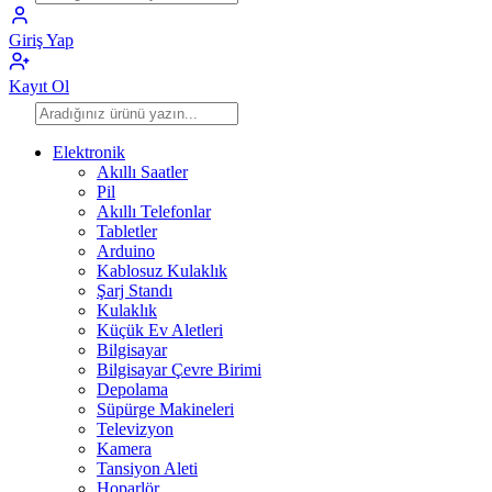
Giriş Yap
Kayıt Ol
Elektronik
Akıllı Saatler
Pil
Akıllı Telefonlar
Tabletler
Arduino
Kablosuz Kulaklık
Şarj Standı
Kulaklık
Küçük Ev Aletleri
Bilgisayar
Bilgisayar Çevre Birimi
Depolama
Süpürge Makineleri
Televizyon
Kamera
Tansiyon Aleti
Hoparlör