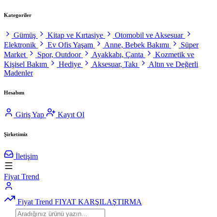
Kategoriler
Gümüş
Kitap ve Kırtasiye
Otomobil ve Aksesuar
Elektronik
Ev Ofis Yaşam
Anne, Bebek Bakımı
Süper
Market
Spor, Outdoor
Ayakkabı, Çanta
Kozmetik ve
Kişisel Bakım
Hediye
Aksesuar, Takı
Altın ve Değerli
Madenler
Hesabım
Giriş Yap
Kayıt Ol
Şirketimiz
İletişim
Fiyat Trend
Fiyat Trend
FIYAT KARŞILAŞTIRMA