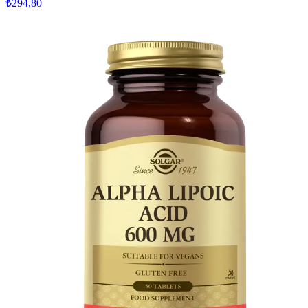
₺294,80