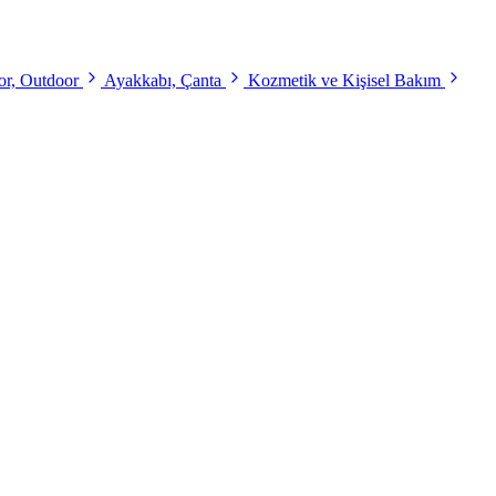
r, Outdoor
Ayakkabı, Çanta
Kozmetik ve Kişisel Bakım