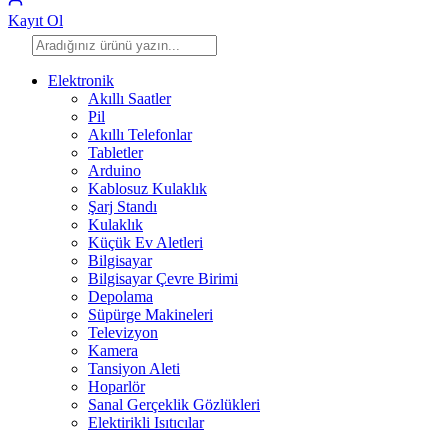
Kayıt Ol
Elektronik
Akıllı Saatler
Pil
Akıllı Telefonlar
Tabletler
Arduino
Kablosuz Kulaklık
Şarj Standı
Kulaklık
Küçük Ev Aletleri
Bilgisayar
Bilgisayar Çevre Birimi
Depolama
Süpürge Makineleri
Televizyon
Kamera
Tansiyon Aleti
Hoparlör
Sanal Gerçeklik Gözlükleri
Elektirikli Isıtıcılar