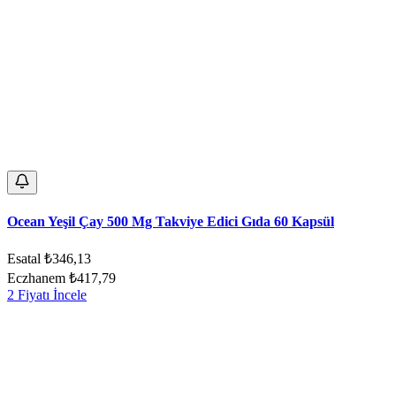
Ocean Yeşil Çay 500 Mg Takviye Edici Gıda 60 Kapsül
Esatal
₺346,13
Eczhanem
₺417,79
2 Fiyatı İncele