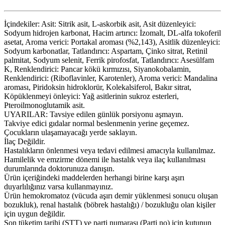
İçindekiler: Asit: Sitrik asit, L-askorbik asit, Asit düzenleyici:
Sodyum hidrojen karbonat, Hacim artırıcı: İzomalt, DL-alfa tokoferil
asetat, Aroma verici: Portakal aroması (%2,143), Asitlik düzenleyici:
Sodyum karbonatlar, Tatlandırıcı: Aspartam, Çinko sitrat, Retinil
palmitat, Sodyum selenit, Ferrik pirofosfat, Tatlandırıcı: Asesülfam
K, Renklendirici: Pancar kökü kırmızısı, Siyanokobalamin,
Renklendirici: (Riboflavinler, Karotenler), Aroma verici: Mandalina
aroması, Piridoksin hidroklorür, Kolekalsiferol, Bakır sitrat,
Köpüklenmeyi önleyici: Yağ asitlerinin sukroz esterleri,
Pteroilmonoglutamik asit.
UYARILAR: Tavsiye edilen günlük porsiyonu aşmayın.
Takviye edici gıdalar normal beslenmenin yerine geçemez.
Çocukların ulaşamayacağı yerde saklayın.
İlaç Değildir.
Hastalıkların önlenmesi veya tedavi edilmesi amacıyla kullanılmaz.
Hamilelik ve emzirme dönemi ile hastalık veya ilaç kullanılması
durumlarında doktorunuza danışın.
Ürün içeriğindeki maddelerden herhangi birine karşı aşırı
duyarlılığınız varsa kullanmayınız.
Ürün hemokromatoz (vücuda aşırı demir yüklenmesi sonucu oluşan
bozukluk), renal hastalık (böbrek hastalığı) / bozukluğu olan kişiler
için uygun değildir.
Son tüketim tarihi (STT) ve parti numarası (Parti no) için kutunun