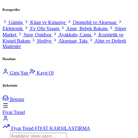
Kategoriler
Gümüş
Kitap ve Kırtasiye
Otomobil ve Aksesuar
Elektronik
Ev Ofis Yaşam
Anne, Bebek Bakımı
Süper
Market
Spor, Outdoor
Ayakkabı, Çanta
Kozmetik ve
Kişisel Bakım
Hediye
Aksesuar, Takı
Altın ve Değerli
Madenler
Hesabım
Giriş Yap
Kayıt Ol
Şirketimiz
İletişim
Fiyat Trend
Fiyat Trend
FIYAT KARŞILAŞTIRMA