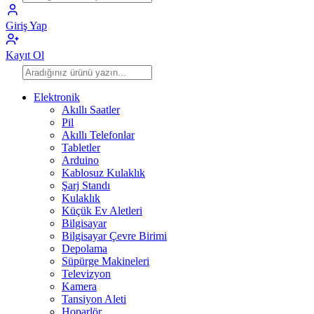
Giriş Yap
Kayıt Ol
Elektronik
Akıllı Saatler
Pil
Akıllı Telefonlar
Tabletler
Arduino
Kablosuz Kulaklık
Şarj Standı
Kulaklık
Küçük Ev Aletleri
Bilgisayar
Bilgisayar Çevre Birimi
Depolama
Süpürge Makineleri
Televizyon
Kamera
Tansiyon Aleti
Hoparlör