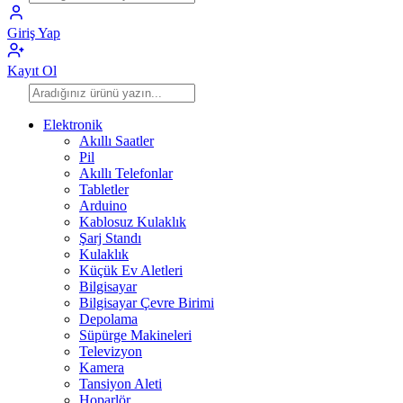
Giriş Yap
Kayıt Ol
Elektronik
Akıllı Saatler
Pil
Akıllı Telefonlar
Tabletler
Arduino
Kablosuz Kulaklık
Şarj Standı
Kulaklık
Küçük Ev Aletleri
Bilgisayar
Bilgisayar Çevre Birimi
Depolama
Süpürge Makineleri
Televizyon
Kamera
Tansiyon Aleti
Hoparlör