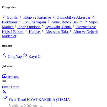
Kategoriler
Gümüş
Kitap ve Kırtasiye
Otomobil ve Aksesuar
Elektronik
Ev Ofis Yaşam
Anne, Bebek Bakımı
Süper
Market
Spor, Outdoor
Ayakkabı, Çanta
Kozmetik ve
Kişisel Bakım
Hediye
Aksesuar, Takı
Altın ve Değerli
Madenler
Hesabım
Giriş Yap
Kayıt Ol
Şirketimiz
İletişim
Fiyat Trend
Fiyat Trend
FIYAT KARŞILAŞTIRMA