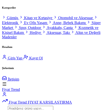
Kategoriler
Gümüş
Kitap ve Kırtasiye
Otomobil ve Aksesuar
Elektronik
Ev Ofis Yaşam
Anne, Bebek Bakımı
Süper
Market
Spor, Outdoor
Ayakkabı, Çanta
Kozmetik ve
Kişisel Bakım
Hediye
Aksesuar, Takı
Altın ve Değerli
Madenler
Hesabım
Giriş Yap
Kayıt Ol
Şirketimiz
İletişim
Fiyat Trend
Fiyat Trend
FIYAT KARŞILAŞTIRMA