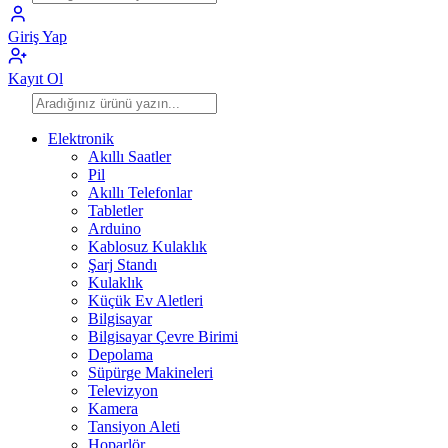
Giriş Yap
Kayıt Ol
Elektronik
Akıllı Saatler
Pil
Akıllı Telefonlar
Tabletler
Arduino
Kablosuz Kulaklık
Şarj Standı
Kulaklık
Küçük Ev Aletleri
Bilgisayar
Bilgisayar Çevre Birimi
Depolama
Süpürge Makineleri
Televizyon
Kamera
Tansiyon Aleti
Hoparlör