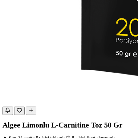
Algee Limonlu L-Carnitine Toz 50 Gr
🔥 Son 24 saatte
5+
kişi tıklandı
⏰
5+
kişi fiyat alarmında