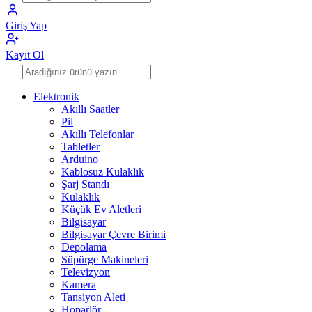
Giriş Yap
Kayıt Ol
Elektronik
Akıllı Saatler
Pil
Akıllı Telefonlar
Tabletler
Arduino
Kablosuz Kulaklık
Şarj Standı
Kulaklık
Küçük Ev Aletleri
Bilgisayar
Bilgisayar Çevre Birimi
Depolama
Süpürge Makineleri
Televizyon
Kamera
Tansiyon Aleti
Hoparlör