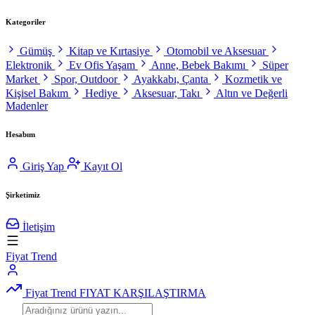
Kategoriler
Gümüş
Kitap ve Kırtasiye
Otomobil ve Aksesuar
Elektronik
Ev Ofis Yaşam
Anne, Bebek Bakımı
Süper
Market
Spor, Outdoor
Ayakkabı, Çanta
Kozmetik ve
Kişisel Bakım
Hediye
Aksesuar, Takı
Altın ve Değerli
Madenler
Hesabım
Giriş Yap
Kayıt Ol
Şirketimiz
İletişim
Fiyat Trend
Fiyat Trend
FIYAT KARŞILAŞTIRMA