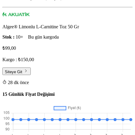
Algee® Limonlu L-Carnitine Toz 50 Gr
Stok :
10+
Bu gün kargoda
₺99,00
Kargo : ₺150,00
Siteye Git
28 dk önce
15 Günlük Fiyat Değişimi