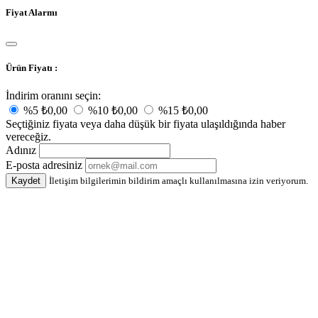
Fiyat Alarmı
Ürün Fiyatı :
İndirim oranını seçin:
%5
₺0,00
%10
₺0,00
%15
₺0,00
Seçtiğiniz fiyata veya daha düşük bir fiyata ulaşıldığında haber
vereceğiz.
Adınız
E-posta adresiniz
Kaydet
İletişim bilgilerimin bildirim amaçlı kullanılmasına izin veriyorum.