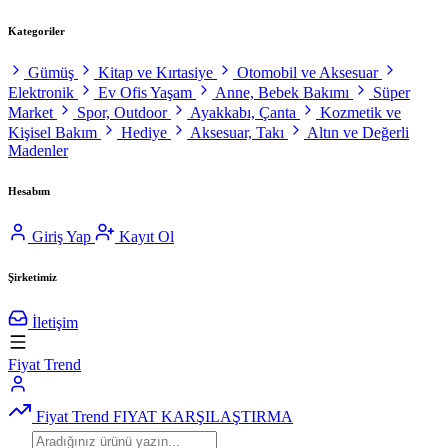
Kategoriler
Gümüş
Kitap ve Kırtasiye
Otomobil ve Aksesuar
Elektronik
Ev Ofis Yaşam
Anne, Bebek Bakımı
Süper
Market
Spor, Outdoor
Ayakkabı, Çanta
Kozmetik ve
Kişisel Bakım
Hediye
Aksesuar, Takı
Altın ve Değerli
Madenler
Hesabım
Giriş Yap
Kayıt Ol
Şirketimiz
İletişim
Fiyat Trend
Fiyat Trend
FIYAT KARŞILAŞTIRMA