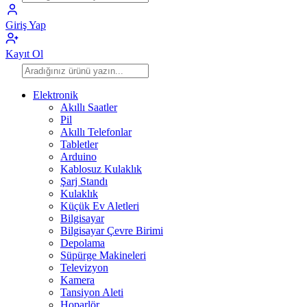
Giriş Yap
Kayıt Ol
Elektronik
Akıllı Saatler
Pil
Akıllı Telefonlar
Tabletler
Arduino
Kablosuz Kulaklık
Şarj Standı
Kulaklık
Küçük Ev Aletleri
Bilgisayar
Bilgisayar Çevre Birimi
Depolama
Süpürge Makineleri
Televizyon
Kamera
Tansiyon Aleti
Hoparlör