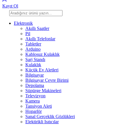
Kayıt Ol
Elektronik
Akıllı Saatler
Pil
Akıllı Telefonlar
Tabletler
Arduino
Kablosuz Kulaklık
Şarj Standı
Kulaklık
Küçük Ev Aletleri
Bilgisayar
Bilgisayar Çevre Birimi
Depolama
Süpürge Makineleri
Televizyon
Kamera
Tansiyon Aleti
Hoparlör
Sanal Gerçeklik Gözlükleri
Elektirikli Isıtıcılar