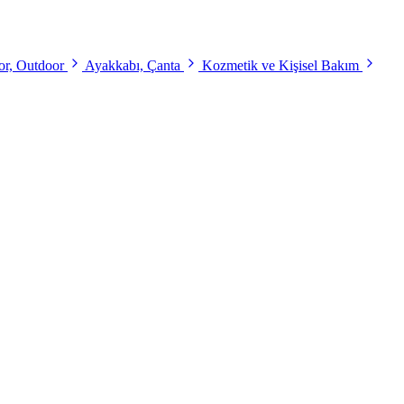
r, Outdoor
Ayakkabı, Çanta
Kozmetik ve Kişisel Bakım