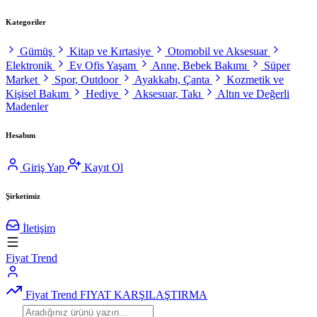
Kategoriler
Gümüş
Kitap ve Kırtasiye
Otomobil ve Aksesuar
Elektronik
Ev Ofis Yaşam
Anne, Bebek Bakımı
Süper
Market
Spor, Outdoor
Ayakkabı, Çanta
Kozmetik ve
Kişisel Bakım
Hediye
Aksesuar, Takı
Altın ve Değerli
Madenler
Hesabım
Giriş Yap
Kayıt Ol
Şirketimiz
İletişim
Fiyat Trend
Fiyat Trend
FIYAT KARŞILAŞTIRMA