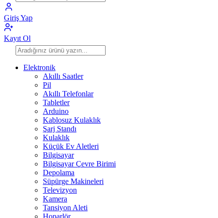
Giriş Yap
Kayıt Ol
Elektronik
Akıllı Saatler
Pil
Akıllı Telefonlar
Tabletler
Arduino
Kablosuz Kulaklık
Şarj Standı
Kulaklık
Küçük Ev Aletleri
Bilgisayar
Bilgisayar Çevre Birimi
Depolama
Süpürge Makineleri
Televizyon
Kamera
Tansiyon Aleti
Hoparlör