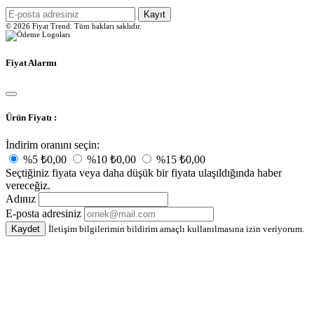
Kayıt
© 2026 Fiyat Trend. Tüm hakları saklıdır.
Fiyat Alarmı
Ürün Fiyatı :
İndirim oranını seçin:
%5
₺0,00
%10
₺0,00
%15
₺0,00
Seçtiğiniz fiyata veya daha düşük bir fiyata ulaşıldığında haber
vereceğiz.
Adınız
E-posta adresiniz
Kaydet
İletişim bilgilerimin bildirim amaçlı kullanılmasına izin veriyorum.